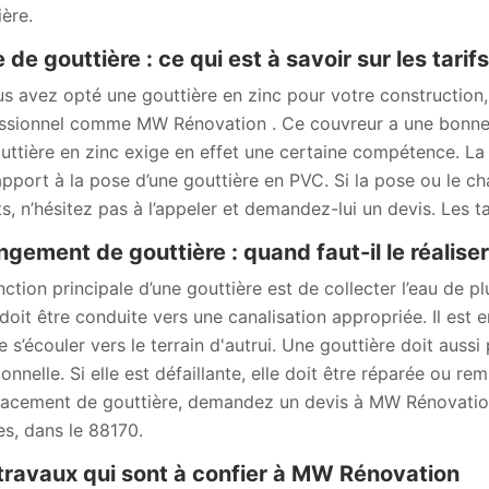
ière.
 de gouttière : ce qui est à savoir sur les tari
us avez opté une gouttière en zinc pour votre construction,
ssionnel comme MW Rénovation . Ce couvreur a une bonne 
uttière en zinc exige en effet une certaine compétence. La p
apport à la pose d’une gouttière en PVC. Si la pose ou le c
ts, n’hésitez pas à l’appeler et demandez-lui un devis. Les t
gement de gouttière : quand faut-il le réaliser
ction principale d’une gouttière est de collecter l’eau de plu
doit être conduite vers une canalisation appropriée. Il est en
e s’écouler vers le terrain d'autrui. Une gouttière doit aussi
ionnelle. Si elle est défaillante, elle doit être réparée ou r
acement de gouttière, demandez un devis à MW Rénovation
s, dans le 88170.
travaux qui sont à confier à MW Rénovation