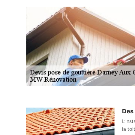
Des 
L’inst
la to