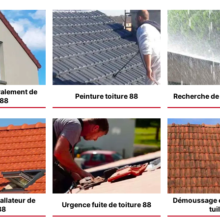
valement de
Peinture toiture 88
Recherche de f
 88
allateur de
Démoussage e
Urgence fuite de toiture 88
88
tui