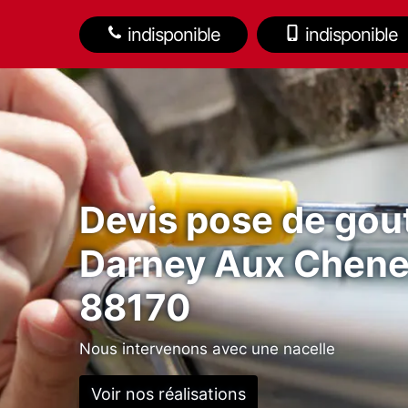
indisponible
indisponible
Devis pose de gout
Darney Aux Chen
88170
Nous intervenons avec une nacelle
Voir nos réalisations