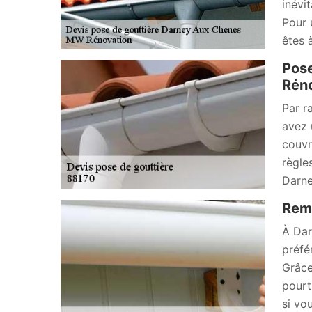
inévi
Pour 
êtes 
Pose
Réno
Par r
avez 
couvr
règle
Darne
Remp
À Dar
préfé
Grâce 
pourt
si vo