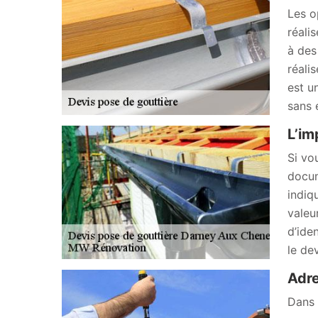
Les o
réali
à des
réali
est u
sans 
L’im
Si vo
docum
indiq
valeu
d’ide
le de
Adre
Dans 