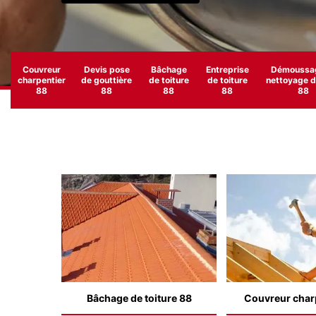
Couvreur
Devis pose
Bâchage
Entreprise
Démoussag
charpentier
de gouttière
de toiture
de toiture
nettoyage de
88
88
88
88
88
Bâchage de toiture 88
Couvreur char