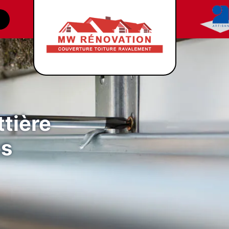
tière
es