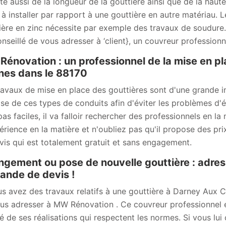
e aussi de la longueur de la gouttière ainsi que de la haut
e à installer par rapport à une gouttière en autre matériau.
ière en zinc nécessite par exemple des travaux de soudure. 
onseillé de vous adresser à ‘client}, un couvreur professio
énovation : un professionnel de la mise en p
es dans le 88170
ravaux de mise en place des gouttières sont d'une grande imp
se de ces types de conduits afin d'éviter les problèmes d'ét
pas faciles, il va falloir rechercher des professionnels en
érience en la matière et n'oubliez pas qu'il propose des prix
vis qui est totalement gratuit et sans engagement.
gement ou pose de nouvelle gouttière : adre
nde de devis !
us avez des travaux relatifs à une gouttière à Darney Aux Ch
us adresser à MW Rénovation . Ce couvreur professionnel e
té de ses réalisations qui respectent les normes. Si vous lu