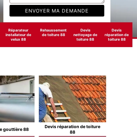
Réparateur
Rehaussement
Devis
Devis
installateur de
de toiture 88
nettoyage de
réparation de
velux 88
toiture 88
toiture 88
Devis réparation de toiture
e gouttière 88
88