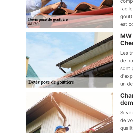
compt
facil
goutt
est c
MW R
Chen
Les t
de po
sont 
d'exp
un de
Chan
dema
Si vo
de vo
quali