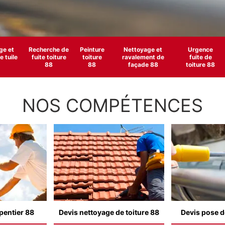
e et
Recherche de
Peinture
Nettoyage et
Urgence
 tuile
fuite toiture
toiture
ravalement de
fuite de
88
88
façade 88
toiture 88
NOS COMPÉTENCES
pentier 88
Devis nettoyage de toiture 88
Devis pose d