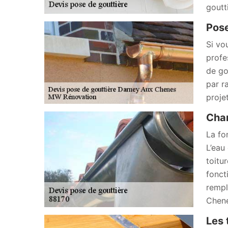
goutt
Pose
Si vo
profe
de go
par r
proje
Chan
La fon
L’eau 
toitur
fonct
rempl
Chene
Les 