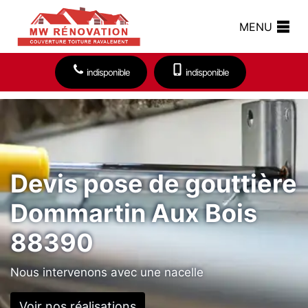
MENU
indisponible
indisponible
Devis pose de gouttière
Dommartin Aux Bois
88390
Nous intervenons avec une nacelle
Voir nos réalisations