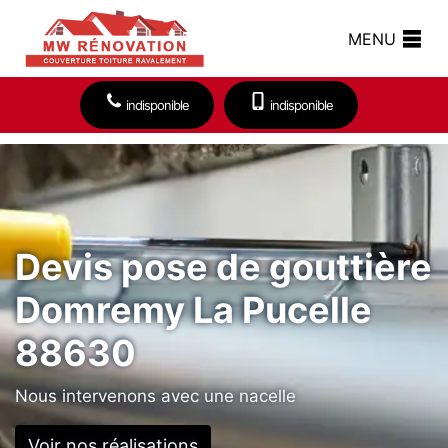
MENU
indisponible
indisponible
Devis pose de gouttière
Domremy La Pucelle
88630
Nous intervenons avec une nacelle
Voir nos réalisations