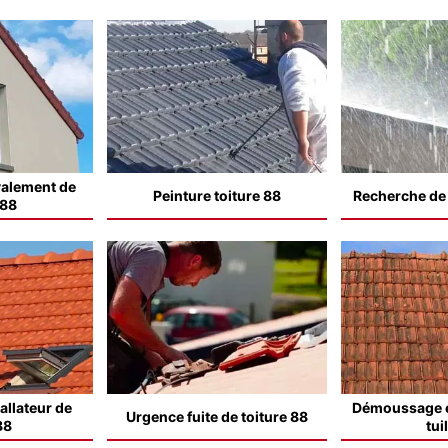
valement de
Peinture toiture 88
Recherche de f
 88
allateur de
Démoussage e
Urgence fuite de toiture 88
88
tui