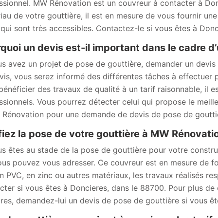
ssionnel. MW Rénovation est un couvreur à contacter à Donc
iau de votre gouttière, il est en mesure de vous fournir une 
s qui sont très accessibles. Contactez-le si vous êtes à Don
quoi un devis est-il important dans le cadre d’
us avez un projet de pose de gouttière, demander un devis
vis, vous serez informé des différentes tâches à effectuer
bénéficier des travaux de qualité à un tarif raisonnable, il
ssionnels. Vous pourrez détecter celui qui propose le meill
Rénovation pour une demande de devis de pose de goutti
iez la pose de votre gouttière à MW Rénovat
us êtes au stade de la pose de gouttière pour votre constr
ous pouvez vous adresser. Ce couvreur est en mesure de four
en PVC, en zinc ou autres matériaux, les travaux réalisés re
cter si vous êtes à Doncieres, dans le 88700. Pour plus de d
aires, demandez-lui un devis de pose de gouttière si vous ê