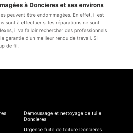
magées à Doncieres et ses environs
es peuvent être endommagées. En effet, il est
s sont à effectuer si les réparations ne sont
lexes, il va falloir rechercher des professionnels
a garantie d'un meilleur rendu de travail. Si
p de fil.
res
Démoussage et nettoyage de tuile
Doncieres
Urgence fuite de toiture Doncieres