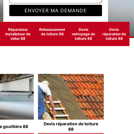
Réparateur
Rehaussement
Devis
Devis
installateur de
de toiture 88
nettoyage de
réparation de
velux 88
toiture 88
toiture 88
Devis réparation de toiture
e gouttière 88
88