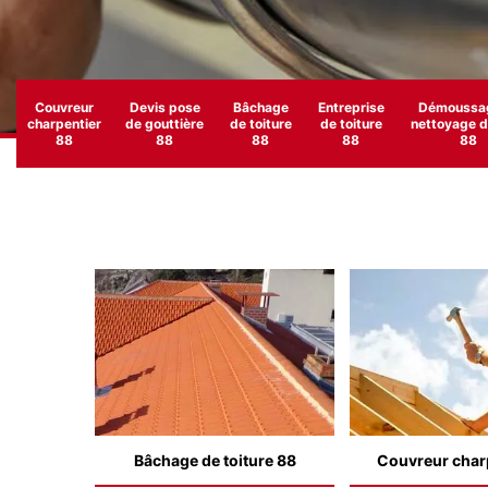
Couvreur
Devis pose
Bâchage
Entreprise
Démoussag
charpentier
de gouttière
de toiture
de toiture
nettoyage de
88
88
88
88
88
Bâchage de toiture 88
Couvreur char