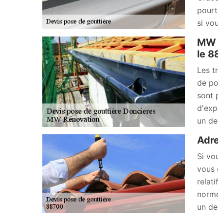
pourt
si vo
MW R
le 
Les t
de po
sont 
d'exp
un de
Adre
Si vo
vous 
relat
norme
un de