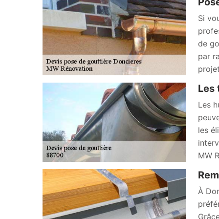
Pose
Si vo
profe
de go
par r
proje
Les 
Les h
peuve
les él
inter
MW Ré
Remp
À Don
préfé
Grâce 