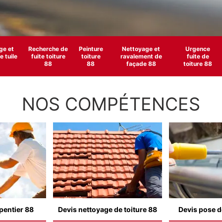
e et
Recherche de
Peinture
Nettoyage et
Urgence
 tuile
fuite toiture
toiture
ravalement de
fuite de
88
88
façade 88
toiture 88
NOS COMPÉTENCES
pentier 88
Devis nettoyage de toiture 88
Devis pose d