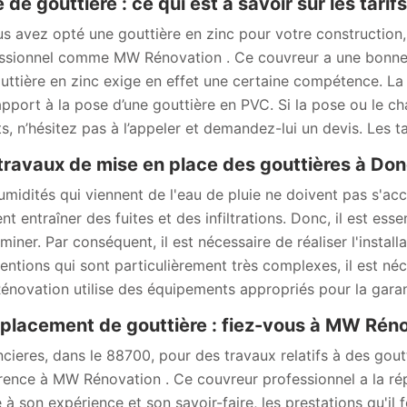
 de gouttière : ce qui est à savoir sur les tari
us avez opté une gouttière en zinc pour votre construction,
ssionnel comme MW Rénovation . Ce couvreur a une bonne 
uttière en zinc exige en effet une certaine compétence. La p
apport à la pose d’une gouttière en PVC. Si la pose ou le c
ts, n’hésitez pas à l’appeler et demandez-lui un devis. Les t
travaux de mise en place des gouttières à Don
umidités qui viennent de l'eau de pluie ne doivent pas s'accu
nt entraîner des fuites et des infiltrations. Donc, il est es
iminer. Par conséquent, il est nécessaire de réaliser l'instal
ventions qui sont particulièrement très complexes, il est né
novation utilise des équipements appropriés pour la garanti
lacement de gouttière : fiez-vous à MW Rén
cieres, dans le 88700, pour des travaux relatifs à des goutt
rence à MW Rénovation . Ce couvreur professionnel a la répu
à son expérience et son savoir-faire, les prestations qu'il fo