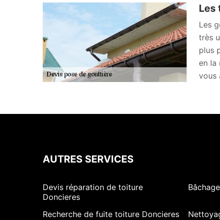
Les 
Les g
très 
plus 
en la
vous 
AUTRES SERVICES
Devis réparation de toiture
Bâchage 
Doncieres
Recherche de fuite toiture Doncieres
Nettoya