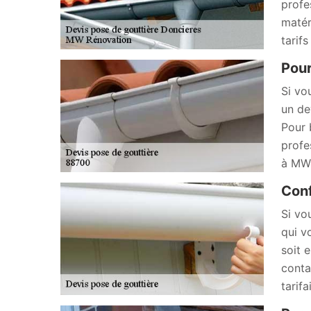
profe
matér
tarif
Pour
Si vo
un de
Pour 
profe
à MW 
Conf
Si vo
qui v
soit 
conta
tarif