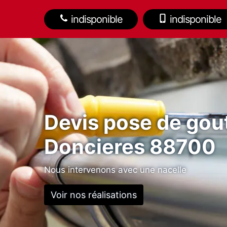
indisponible
indisponible
Devis pose de gout
Doncieres 88700
Nous intervenons avec une nacelle
Voir nos réalisations