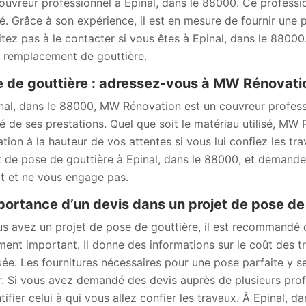
couvreur professionnel à Epinal, dans le 88000. Ce professio
té. Grâce à son expérience, il est en mesure de fournir une p
itez pas à le contacter si vous êtes à Epinal, dans le 8800
 remplacement de gouttière.
 de gouttière : adressez-vous à MW Rénovatio
nal, dans le 88000, MW Rénovation est un couvreur profess
té de ses prestations. Quel que soit le matériau utilisé, MW
ation à la hauteur de vos attentes si vous lui confiez les t
t de pose de gouttière à Epinal, dans le 88000, et demandez
it et ne vous engage pas.
portance d’un devis dans un projet de pose de
us avez un projet de pose de gouttière, il est recommandé
ent important. Il donne des informations sur le coût des tr
uée. Les fournitures nécessaires pour une pose parfaite y se
r. Si vous avez demandé des devis auprès de plusieurs prof
ntifier celui à qui vous allez confier les travaux. À Epinal,