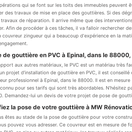
pérations qui se font sur les toits des immeubles peuvent ê
ser des travaux de mise en place des gouttières. Si des dégr
 travaux de réparation. Il arrive même que des interventio
ser. Afin de procéder à ces tâches, il va falloir rechercher
n couvreur zingueur qui a beaucoup d'expérience en la matièr
engagement.
 de gouttière en PVC à Epinal, dans le 88000
apport aux autres matériaux, le PVC est un matériau très faci
un projet d’installation de gouttière en PVC, il est conseil
eur professionnel à Epinal, dans le 88000. Il est en mesure d
 connu pour ses tarifs qui sont très abordables. N’hésitez pa
. Demandez-lui un devis de votre projet de pose de goutti
iez la pose de votre gouttière à MW Rénovat
us êtes au stade de la pose de gouttière pour votre constr
ous pouvez vous adresser. Ce couvreur est en mesure de four