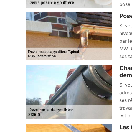
pose 
Pose
Si vo
nivea
par l
MW Ré
ses t
Chan
dema
Si vo
adres
ses r
trava
est d
Les 