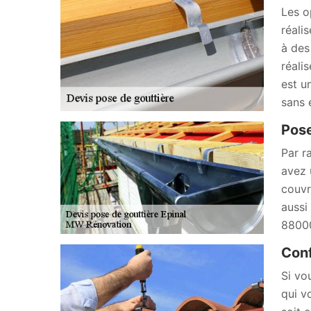
Les o
réali
à des
réali
est u
sans 
Pose
Par r
avez 
couvr
aussi
88000
Conf
Si vo
qui v