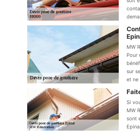
soit 
conta
deman
Conf
Epin
MW Ré
Pour 
bénéf
sur s
et ne
Fait
Si vo
MW Ré
sont 
Epina