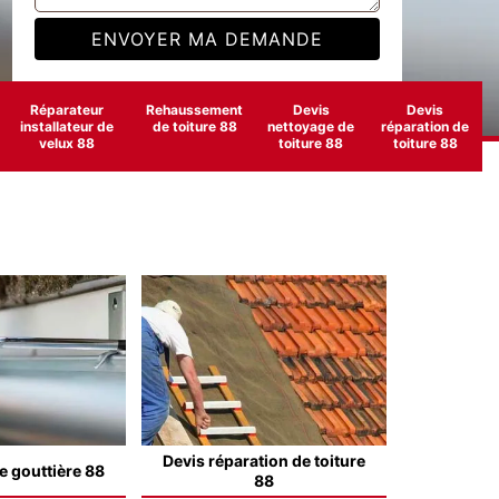
Réparateur
Rehaussement
Devis
Devis
installateur de
de toiture 88
nettoyage de
réparation de
velux 88
toiture 88
toiture 88
Devis réparation de toiture
e gouttière 88
88