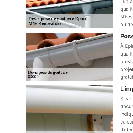
, un 
quali
N’hés
ou de
Pose
À Epi
quali
prest
proje
gratu
L’im
Si vo
docum
indiq
valeu
d’ide