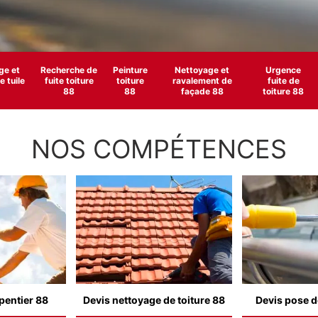
e et
Recherche de
Peinture
Nettoyage et
Urgence
 tuile
fuite toiture
toiture
ravalement de
fuite de
88
88
façade 88
toiture 88
NOS COMPÉTENCES
pentier 88
Devis nettoyage de toiture 88
Devis pose d