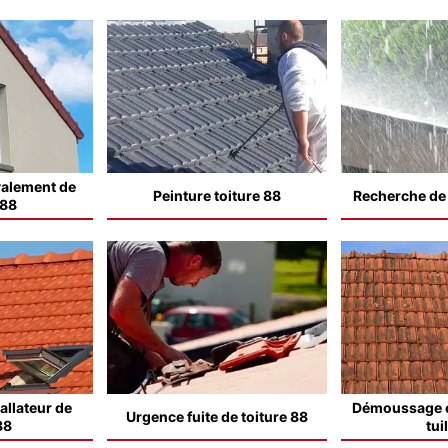
valement de
Peinture toiture 88
Recherche de f
 88
allateur de
Démoussage e
Urgence fuite de toiture 88
88
tui