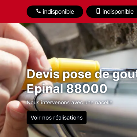
indisponible
indisponible
Devis pose de gout
Epinal 88000
Nous intervenons avec une nacelle
Voir nos réalisations