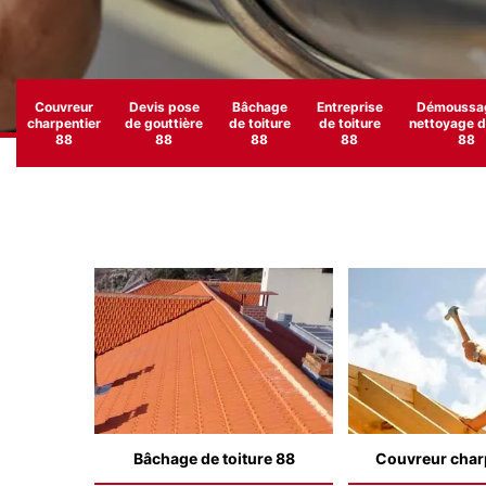
Couvreur
Devis pose
Bâchage
Entreprise
Démoussag
charpentier
de gouttière
de toiture
de toiture
nettoyage de
88
88
88
88
88
Bâchage de toiture 88
Couvreur char