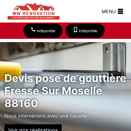
MENU
indisponible
indisponible
Devis pose de gouttière
Fresse Sur Moselle
88160
Nous intervenons avec une nacelle
Voir nos réalisations