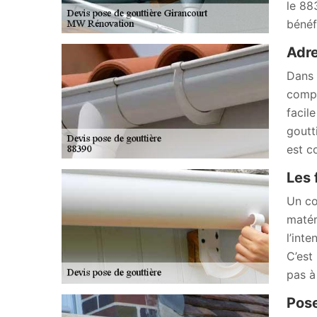
le 88
bénéf
Adre
Dans 
compt
facil
goutt
est c
Les 
Un co
matér
l’int
C’est
pas à
Pose