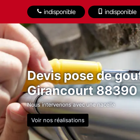
indisponible
indisponible
Devis pose de gout
Girancourt 88390
Nous intervenons avec une nacelle
Voir nos réalisations