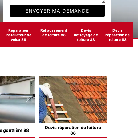
Réparateur
Rehaussement
Devis
Devis
installateur de
de toiture 88
nettoyage de
réparation de
velux 88
toiture 88
toiture 88
Devis réparation de toiture
e gouttière 88
88