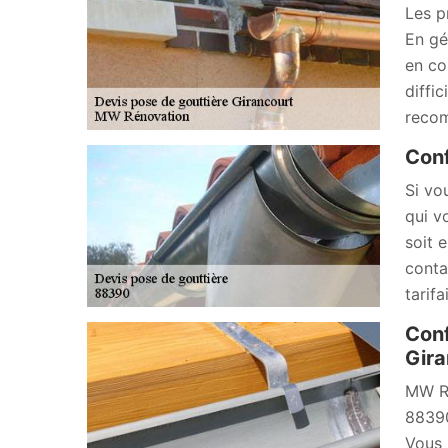
Les p
En gé
en co
diffic
recom
Conf
Si vo
qui v
soit 
conta
tarif
Conf
Gira
MW Ré
88390
Vous 