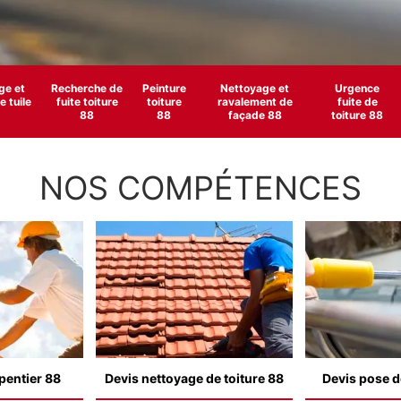
e et
Recherche de
Peinture
Nettoyage et
Urgence
 tuile
fuite toiture
toiture
ravalement de
fuite de
88
88
façade 88
toiture 88
NOS COMPÉTENCES
pentier 88
Devis nettoyage de toiture 88
Devis pose d