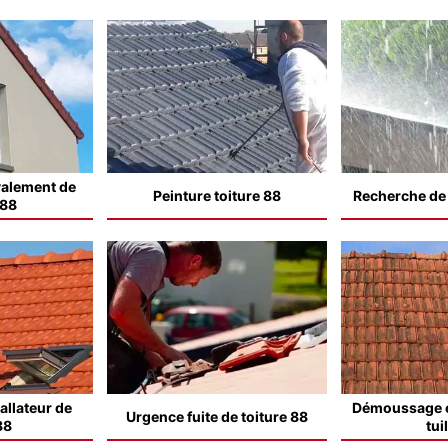
valement de
Peinture toiture 88
Recherche de f
 88
allateur de
Démoussage e
Urgence fuite de toiture 88
88
tui