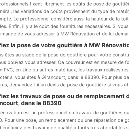
rofessionnels fixent librement les coûts de pose de gouttière
néral, les variations de coûts proviennent du type de matéri
mpte. Le professionnel considère aussi la hauteur de la toitur
iles. Enfin, il y a le coût des fournitures nécessaires. Si vo
mandé de vous adresser à MW Rénovation et de lui deman
iez la pose de votre gouttière à MW Rénovat
us êtes au stade de la pose de gouttière pour votre constr
ous pouvez vous adresser. Ce couvreur est en mesure de four
en PVC, en zinc ou autres matériaux, les travaux réalisés re
cter si vous êtes à Girancourt, dans le 88390. Pour plus de 
aires, demandez-lui un devis de pose de gouttière si vous ê
iez les travaux de pose ou de remplacement d
ncourt, dans le 88390
novation est un professionnel en travaux de gouttières qui
. Pour une pose, un remplacement ou une réparation de gou
bénéficiez des travaux de qualité à tarifs très abordables s