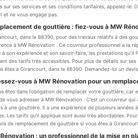
ls sur ses services et ses conditions tarifaires, appelez-le.
it et ne vous engage pas.
lacement de gouttière : fiez-vous à MW Rén
ancourt, dans le 88390, pour des travaux relatifs à des gout
rence à MW Rénovation . Ce couvreur professionnel a la répu
à son expérience et son savoir-faire, les prestations qu'il fo
ant des tarifs très accessibles. Pour plus de détails sur ses 
us êtes à Girancourt, dans le 88390. Demandez-lui un devi
ssez-vous à MW Rénovation pour un remplace
us êtes dans l’obligation de remplacer votre gouttière, car 
de vous adresser à MW Rénovation . C’est un couvreur qui 
ifs à une gouttière. Il a une expérience de plusieurs années 
s. Les tarifs qu’il applique sont aussi très abordables. Pou
vis de remplacement de gouttière si vous êtes à Girancourt
énovation : un professionnel de la mise en pl