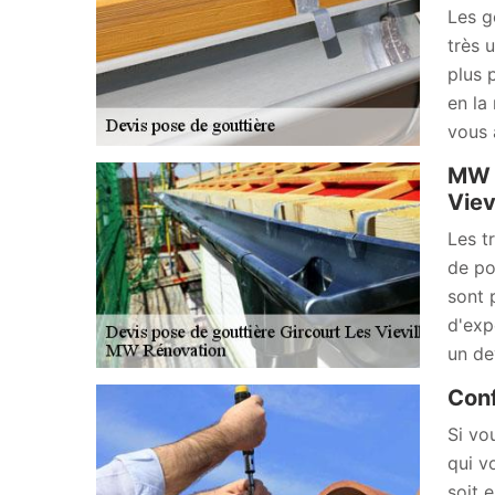
Les g
très 
plus 
en la
vous 
MW R
Viev
Les t
de po
sont 
d'exp
un de
Conf
Si vo
qui v
soit 