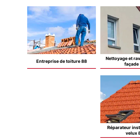
Nettoyage et ra
Entreprise de toiture 88
façade
Réparateur inst
velux 