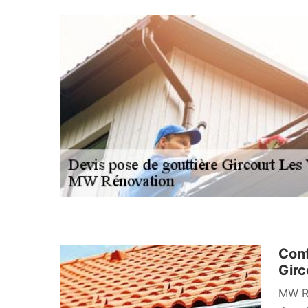
Conf
Girc
MW Ré