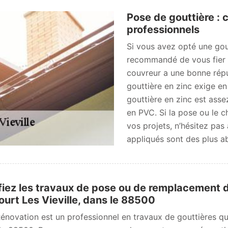
Pose de gouttière : c
professionnels
Si vous avez opté une gout
recommandé de vous fier
couvreur a une bonne répu
gouttière en zinc exige e
gouttière en zinc est assez
en PVC. Si la pose ou le 
vos projets, n’hésitez pas 
appliqués sont des plus a
iez les travaux de pose ou de remplacement d
ourt Les Vieville, dans le 88500
novation est un professionnel en travaux de gouttières qui