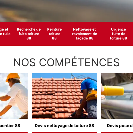
e et
Recherche de
Peinture
Nettoyage et
Urgence
 tuile
fuite toiture
toiture
ravalement de
fuite de
88
88
façade 88
toiture 88
NOS COMPÉTENCES
pentier 88
Devis nettoyage de toiture 88
Devis pose d