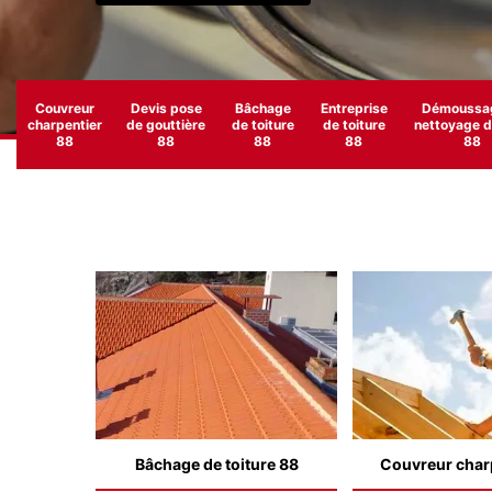
Couvreur
Devis pose
Bâchage
Entreprise
Démoussag
charpentier
de gouttière
de toiture
de toiture
nettoyage de
88
88
88
88
88
Bâchage de toiture 88
Couvreur char