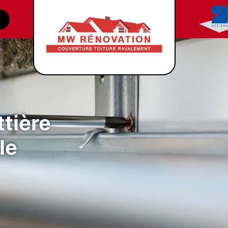
tière
le