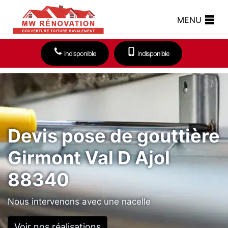
MENU
indisponible
indisponible
Devis pose de gouttière
Girmont Val D Ajol
88340
Nous intervenons avec une nacelle
Voir nos réalisations