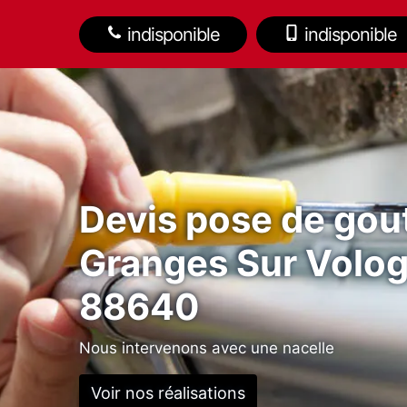
indisponible
indisponible
Devis pose de gout
Granges Sur Volo
88640
Nous intervenons avec une nacelle
Voir nos réalisations