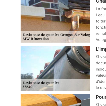
Chan
La fon
L’eau 
toitur
fonct
rempl
Volog
L’im
Si vo
docum
indiq
valeu
d’ide
le de
Pour
Si vo