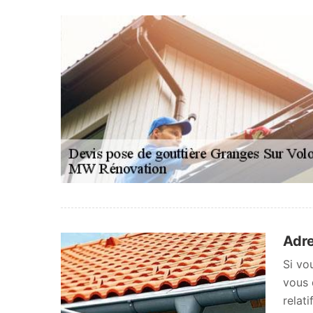
Adre
Si vo
vous 
relat