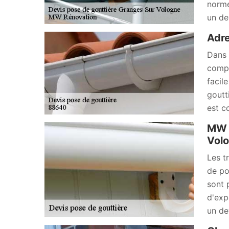
norme
un de
Adre
Dans 
compt
facil
goutt
est c
MW R
Volo
Les t
de po
sont 
d'exp
un de