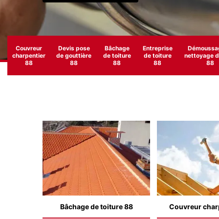
Couvreur
Devis pose
Bâchage
Entreprise
Démoussag
charpentier
de gouttière
de toiture
de toiture
nettoyage de
88
88
88
88
88
Bâchage de toiture 88
Couvreur char