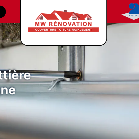
tière
gne