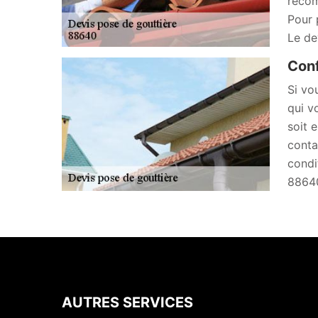
recom
Pour 
Le de
Conf
Si vo
qui v
soit 
conta
condi
8864
AUTRES SERVICES