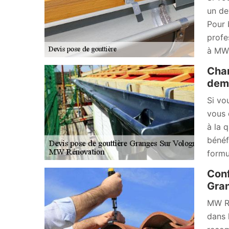
un de
Pour 
profe
à MW 
Chan
dema
Si vo
vous 
à la 
bénéf
formu
Conf
Gran
MW Ré
dans 