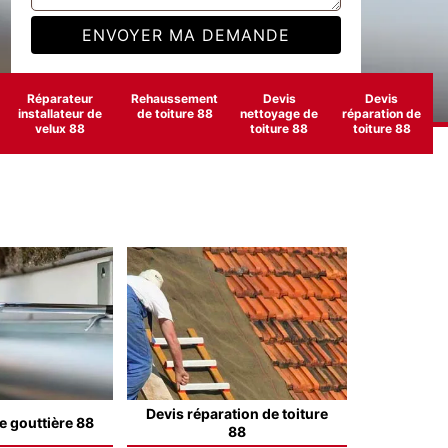
Réparateur
Rehaussement
Devis
Devis
installateur de
de toiture 88
nettoyage de
réparation de
velux 88
toiture 88
toiture 88
Devis réparation de toiture
e gouttière 88
88