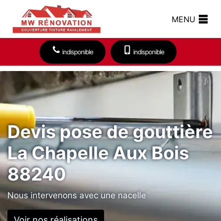
MENU
indisponible
indisponible
Devis pose de gouttière
La Chapelle Aux Bois
88240
Nous intervenons avec une nacelle
Voir nos réalisations