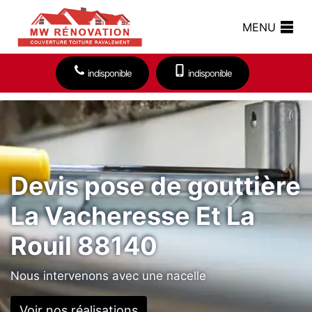
MENU
indisponible
indisponible
Devis pose de gouttière
La Vacheresse Et La
Rouil 88140
Nous intervenons avec une nacelle
Voir nos réalisations