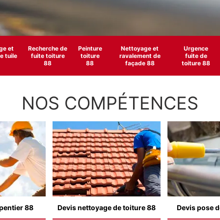
e et
Recherche de
Peinture
Nettoyage et
Urgence
 tuile
fuite toiture
toiture
ravalement de
fuite de
88
88
façade 88
toiture 88
NOS COMPÉTENCES
pentier 88
Devis nettoyage de toiture 88
Devis pose d