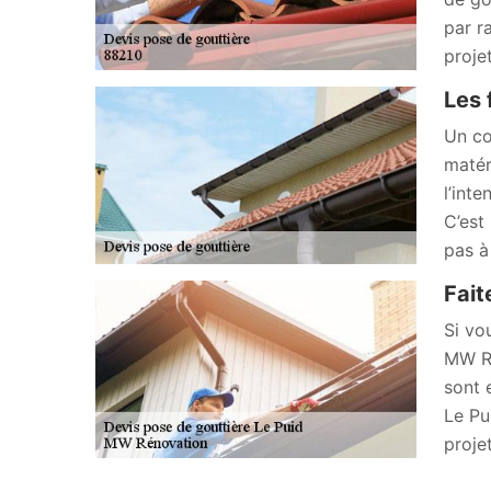
par r
proje
Les 
Un co
matér
l’int
C’est
pas à
Fait
Si vo
MW Ré
sont 
Le Pu
projet