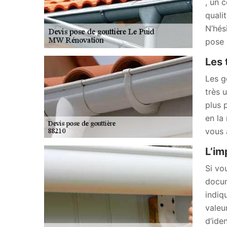
, un 
quali
N’hés
pose 
Les 
Les g
très 
plus 
en la
vous 
L’im
Si vo
docum
indiq
valeu
d’ide