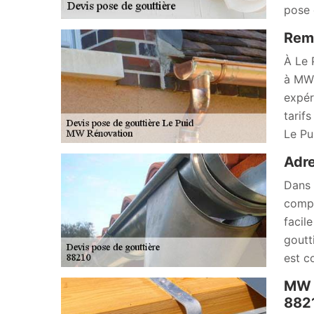
pose 
Remp
À Le 
à MW 
expéri
tarifs
Le Pu
Adre
Dans 
compt
facil
goutt
est c
MW R
882