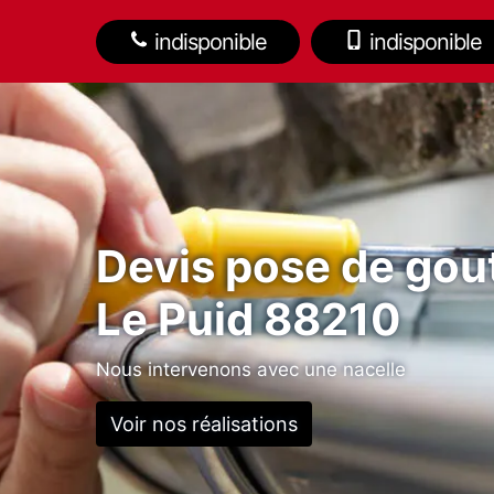
indisponible
indisponible
Devis pose de gout
Le Puid 88210
Nous intervenons avec une nacelle
Voir nos réalisations