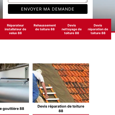
Réparateur
Rehaussement
Devis
Devis
installateur de
de toiture 88
nettoyage de
réparation de
velux 88
toiture 88
toiture 88
Devis réparation de toiture
e gouttière 88
88