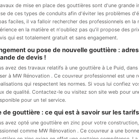
ravaux de mise en place des gouttières sont d'une grande imp
se de ces types de conduits afin d'éviter les problèmes d'ét
pas faciles, il va falloir rechercher des professionnels en
érience en la matière et n'oubliez pas qu'il propose des prix
vis qui est totalement gratuit et sans engagement.
gement ou pose de nouvelle gouttière : adre
nde de devis !
us avez des travaux relatifs à une gouttière à Le Puid, dans 
ser à MW Rénovation . Ce couvreur professionnel est une ré
éalisations qui respectent les normes. Si vous lui confiez v
ux de qualité. Contactez-le ou visitez son site web pour u
isponible pour un tel service.
 de gouttière : ce qui est à savoir sur les tari
us avez opté une gouttière en zinc pour votre construction,
ssionnel comme MW Rénovation . Ce couvreur a une bonne 
uttière en zinc exige en effet une certaine compétence. La p