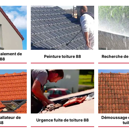
valement de
Peinture toiture 88
Recherche de f
 88
allateur de
Démoussage e
Urgence fuite de toiture 88
88
tui