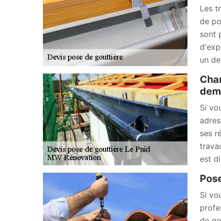
Les t
de po
sont 
d'exp
un de
Chan
dema
Si vo
adres
ses r
trava
est d
Pose
Si vo
profe
de go