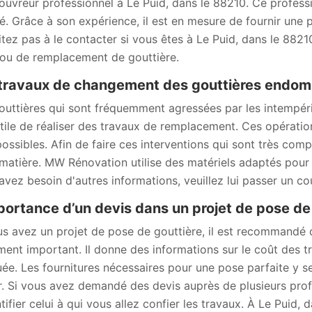
couvreur professionnel à Le Puid, dans le 88210. Ce professi
té. Grâce à son expérience, il est en mesure de fournir une p
itez pas à le contacter si vous êtes à Le Puid, dans le 8821
ou de remplacement de gouttière.
travaux de changement des gouttières endomm
outtières qui sont fréquemment agressées par les intempéri
utile de réaliser des travaux de remplacement. Ces opération
possibles. Afin de faire ces interventions qui sont très comp
 matière. MW Rénovation utilise des matériels adaptés pour l
avez besoin d'autres informations, veuillez lui passer un cou
portance d’un devis dans un projet de pose de
us avez un projet de pose de gouttière, il est recommandé
ent important. Il donne des informations sur le coût des tr
uée. Les fournitures nécessaires pour une pose parfaite y se
r. Si vous avez demandé des devis auprès de plusieurs prof
ntifier celui à qui vous allez confier les travaux. À Le Puid