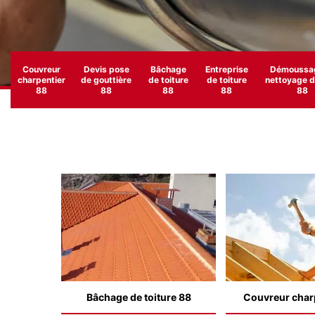
Couvreur
Devis pose
Bâchage
Entreprise
Démoussag
charpentier
de gouttière
de toiture
de toiture
nettoyage de
88
88
88
88
88
Bâchage de toiture 88
Couvreur char