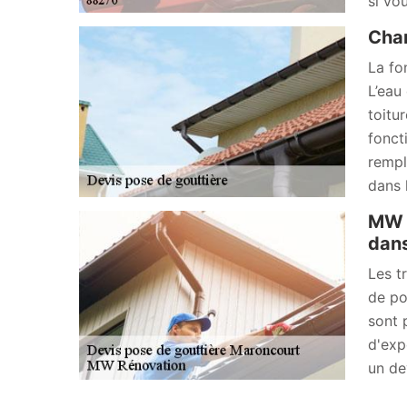
si vo
Chan
La fon
L’eau 
toitur
fonct
rempl
dans 
MW R
dans
Les t
de po
sont 
d'exp
un de