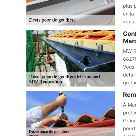
plus 
en la
vous 
Conf
Maro
MW Ré
88270
Vous 
détai
gratu
Remp
À Mar
préfé
Grâce 
pourt