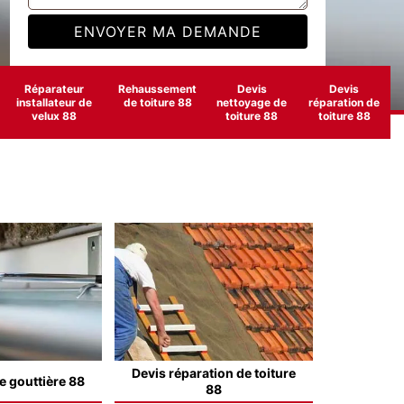
Réparateur
Rehaussement
Devis
Devis
installateur de
de toiture 88
nettoyage de
réparation de
velux 88
toiture 88
toiture 88
Devis réparation de toiture
e gouttière 88
88