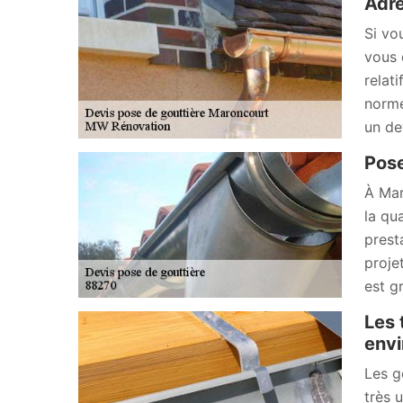
Adre
Si vo
vous 
relat
norme
un de
Pose
À Mar
la qu
prest
proje
est g
Les 
envi
Les g
très 