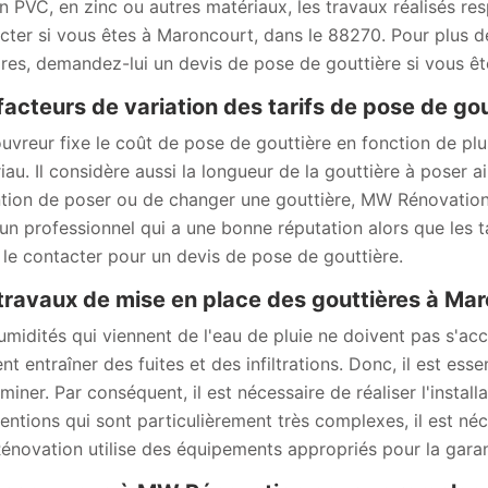
en PVC, en zinc ou autres matériaux, les travaux réalisés re
cter si vous êtes à Maroncourt, dans le 88270. Pour plus de
aires, demandez-lui un devis de pose de gouttière si vous ê
facteurs de variation des tarifs de pose de go
uvreur fixe le coût de pose de gouttière en fonction de plus
iau. Il considère aussi la longueur de la gouttière à poser ai
ention de poser ou de changer une gouttière, MW Rénovatio
 un professionnel qui a une bonne réputation alors que les t
 le contacter pour un devis de pose de gouttière.
travaux de mise en place des gouttières à Ma
umidités qui viennent de l'eau de pluie ne doivent pas s'accu
nt entraîner des fuites et des infiltrations. Donc, il est es
iminer. Par conséquent, il est nécessaire de réaliser l'instal
ventions qui sont particulièrement très complexes, il est né
novation utilise des équipements appropriés pour la garanti