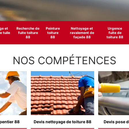
e et
Recherche de
Peinture
Nettoyage et
Urgence
 tuile
fuite toiture
toiture
ravalement de
fuite de
88
88
façade 88
toiture 88
NOS COMPÉTENCES
pentier 88
Devis nettoyage de toiture 88
Devis pose d