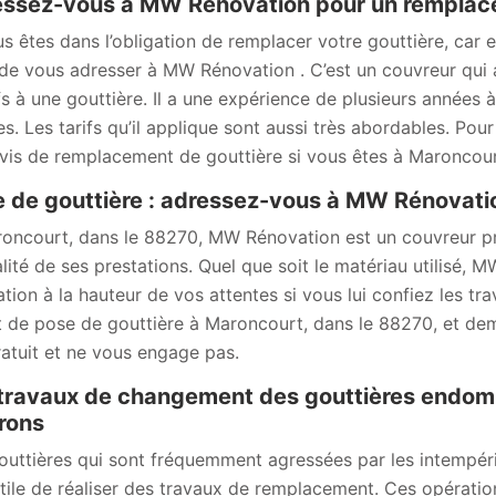
ssez-vous à MW Rénovation pour un remplace
us êtes dans l’obligation de remplacer votre gouttière, car 
de vous adresser à MW Rénovation . C’est un couvreur qui 
ifs à une gouttière. Il a une expérience de plusieurs années 
s. Les tarifs qu’il applique sont aussi très abordables. Pou
vis de remplacement de gouttière si vous êtes à Maroncour
 de gouttière : adressez-vous à MW Rénovatio
oncourt, dans le 88270, MW Rénovation est un couvreur pr
alité de ses prestations. Quel que soit le matériau utilisé,
ation à la hauteur de vos attentes si vous lui confiez les t
t de pose de gouttière à Maroncourt, dans le 88270, et dem
ratuit et ne vous engage pas.
travaux de changement des gouttières endom
rons
outtières qui sont fréquemment agressées par les intempéri
utile de réaliser des travaux de remplacement. Ces opération