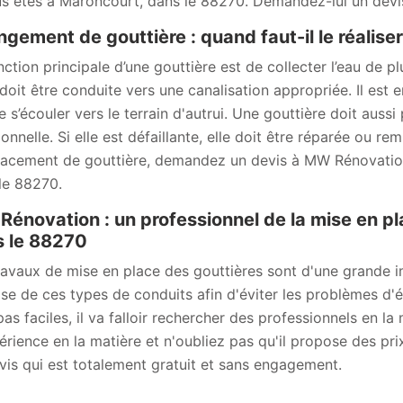
us êtes à Maroncourt, dans le 88270. Demandez-lui un dev
gement de gouttière : quand faut-il le réaliser
ction principale d’une gouttière est de collecter l’eau de plu
doit être conduite vers une canalisation appropriée. Il est en
e s’écouler vers le terrain d'autrui. Une gouttière doit aussi
ionnelle. Si elle est défaillante, elle doit être réparée ou r
acement de gouttière, demandez un devis à MW Rénovation
le 88270.
énovation : un professionnel de la mise en p
 le 88270
ravaux de mise en place des gouttières sont d'une grande imp
se de ces types de conduits afin d'éviter les problèmes d'ét
pas faciles, il va falloir rechercher des professionnels en
érience en la matière et n'oubliez pas qu'il propose des prix
vis qui est totalement gratuit et sans engagement.