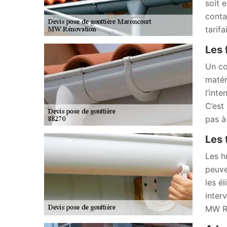
soit 
conta
tarif
Les 
Un co
matér
l’int
C’est
pas à
Les 
Les h
peuve
les él
inter
MW Ré