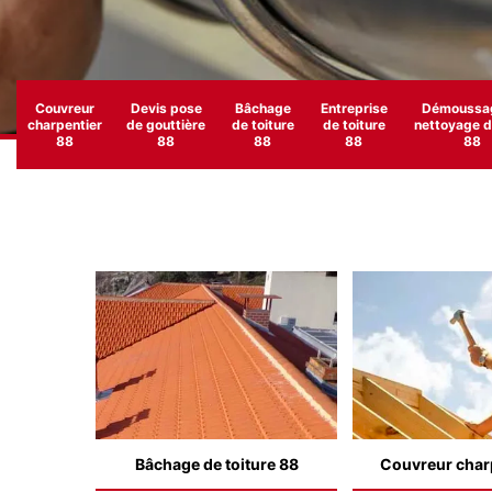
Couvreur
Devis pose
Bâchage
Entreprise
Démoussag
charpentier
de gouttière
de toiture
de toiture
nettoyage de
88
88
88
88
88
Bâchage de toiture 88
Couvreur char