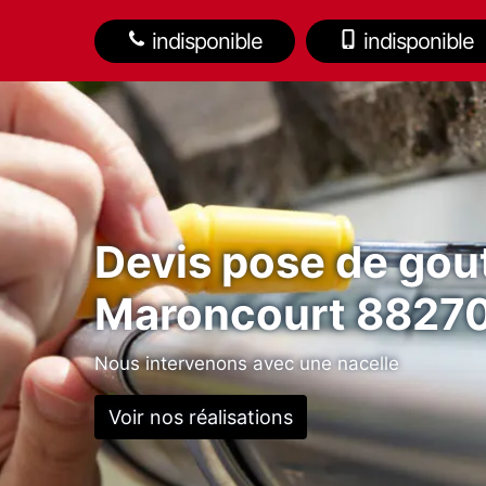
indisponible
indisponible
Devis pose de gout
Maroncourt 8827
Nous intervenons avec une nacelle
Voir nos réalisations