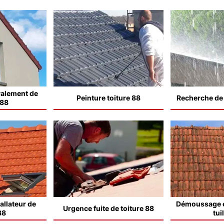
valement de
Peinture toiture 88
Recherche de f
 88
allateur de
Démoussage e
Urgence fuite de toiture 88
88
tui