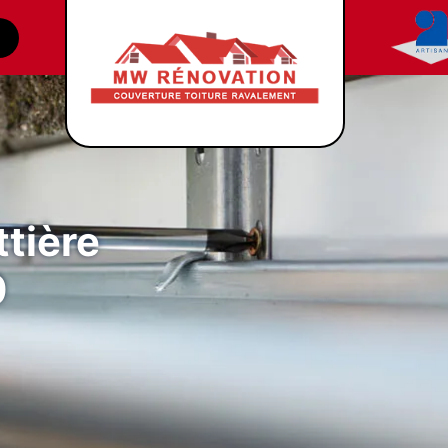
tière
0