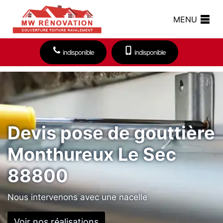
MENU
indisponible
indisponible
Devis pose de gouttière
Monthureux Le Sec
88800
Nous intervenons avec une nacelle
Voir nos réalisations