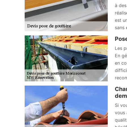
à des
réali
est u
sans 
Pose
Les p
En gé
en co
diffic
recom
Chan
dema
Si vo
vous 
quali