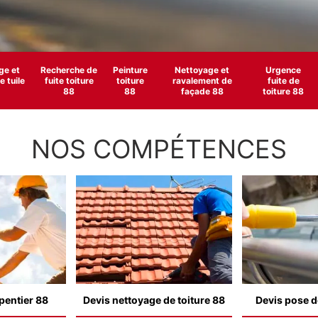
e et
Recherche de
Peinture
Nettoyage et
Urgence
 tuile
fuite toiture
toiture
ravalement de
fuite de
88
88
façade 88
toiture 88
NOS COMPÉTENCES
pentier 88
Devis nettoyage de toiture 88
Devis pose d