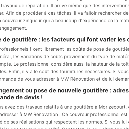
 travaux de réparation. Il arrive même que des interventio
ser. Afin de procéder à ces tâches, il va falloir rechercher
n couvreur zingueur qui a beaucoup d'expérience en la matièr
engagement.
 de gouttière : les facteurs qui font varier les
rofessionnels fixent librement les coûts de pose de gouttière
néral, les variations de coûts proviennent du type de matéri
mpte. Le professionnel considère aussi la hauteur de la toitur
iles. Enfin, il y a le coût des fournitures nécessaires. Si vo
mandé de vous adresser à MW Rénovation et de lui deman
gement ou pose de nouvelle gouttière : adre
nde de devis !
us avez des travaux relatifs à une gouttière à Morizecourt, 
adresser à MW Rénovation . Ce couvreur professionnel est 
té de ses réalisations qui respectent les normes. Si vous lu