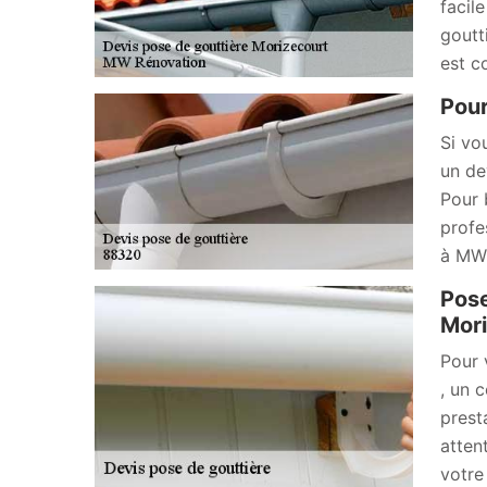
facil
goutt
est c
Pour
Si vo
un de
Pour 
profe
à MW 
Pose
Mori
Pour 
, un 
prest
atten
votre