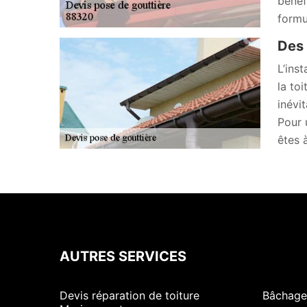
bénéf
formu
Des 
L’inst
la to
inévi
Pour 
êtes 
AUTRES SERVICES
Devis réparation de toiture
Bâchage 