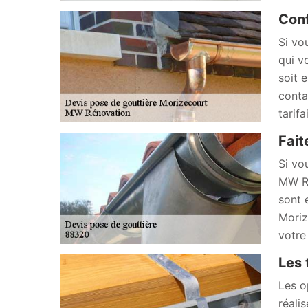
Conf
Si vo
qui v
soit 
conta
tarif
Fait
Si vo
MW Ré
sont 
Moriz
votre 
Les 
Les o
réali