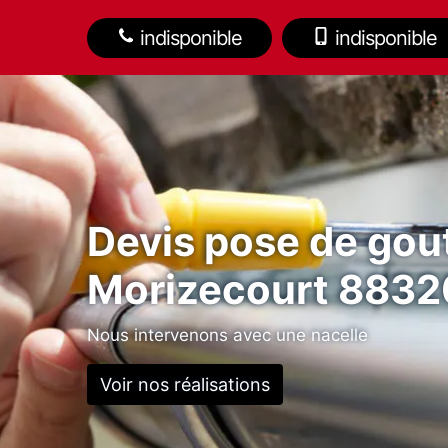
indisponible
indisponible
Devis pose de gout
Morizecourt 8832
Nous intervenons avec une nacelle
Voir nos réalisations