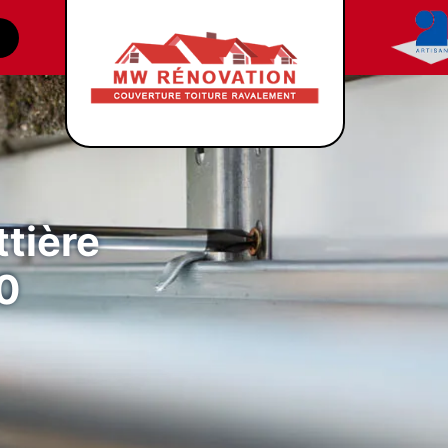
tière
0