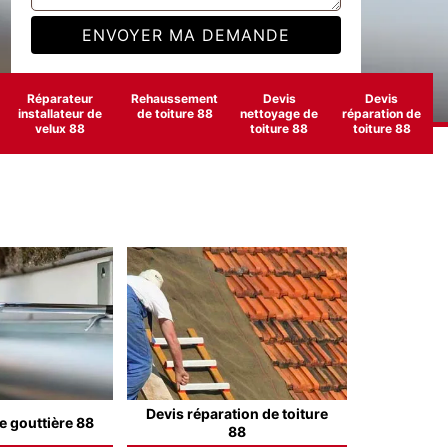
Réparateur
Rehaussement
Devis
Devis
installateur de
de toiture 88
nettoyage de
réparation de
velux 88
toiture 88
toiture 88
Devis réparation de toiture
e gouttière 88
88