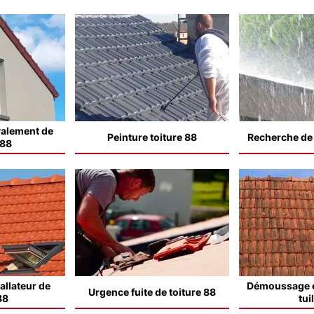
valement de
Peinture toiture 88
Recherche de f
 88
allateur de
Démoussage e
Urgence fuite de toiture 88
88
tui