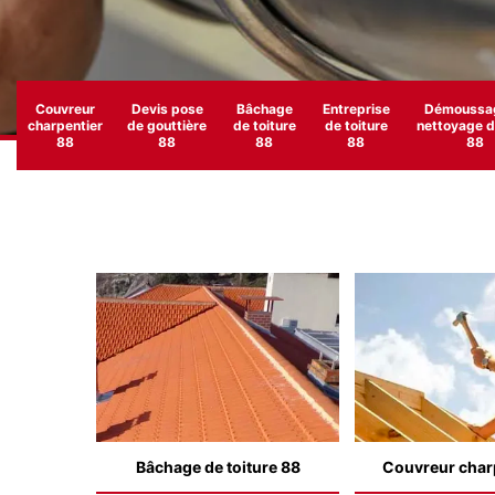
Couvreur
Devis pose
Bâchage
Entreprise
Démoussag
charpentier
de gouttière
de toiture
de toiture
nettoyage de
88
88
88
88
88
Bâchage de toiture 88
Couvreur char