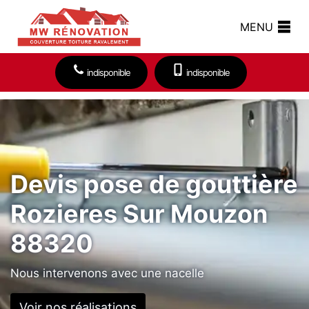
MENU
indisponible
indisponible
Devis pose de gouttière
Rozieres Sur Mouzon
88320
Nous intervenons avec une nacelle
Voir nos réalisations