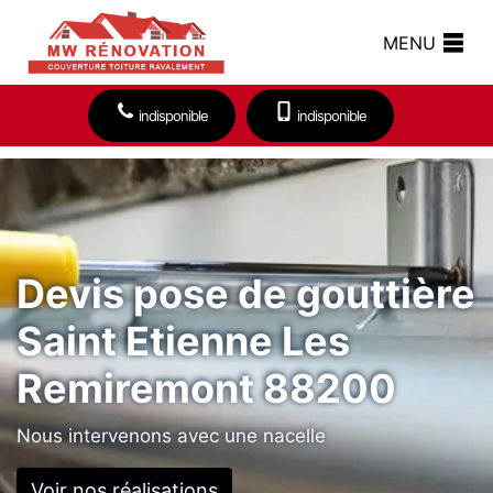
MENU
indisponible
indisponible
Devis pose de gouttière
Saint Etienne Les
Remiremont 88200
Nous intervenons avec une nacelle
Voir nos réalisations