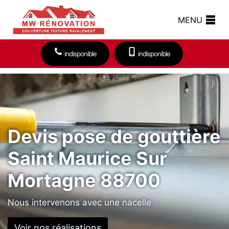
MENU
indisponible
indisponible
Devis pose de gouttière
Saint Maurice Sur
Mortagne 88700
Nous intervenons avec une nacelle
Voir nos réalisations