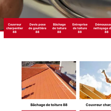
Couvreur
Devis pose
Bâchage
Entreprise
Démoussag
charpentier
de gouttière
de toiture
de toiture
nettoyage de
88
88
88
88
88
Bâchage de toiture 88
Couvreur char