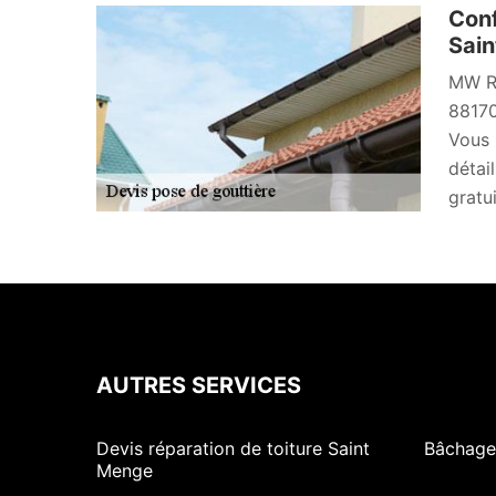
Conf
Sain
MW Ré
88170
Vous 
détai
gratu
AUTRES SERVICES
Devis réparation de toiture Saint
Bâchage
Menge