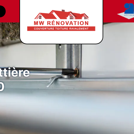
tière
0