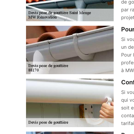
de go
par r
proje
Pour
Si vo
un de
Pour 
profe
à MW 
Conf
Si vo
qui v
soit 
conta
tarif