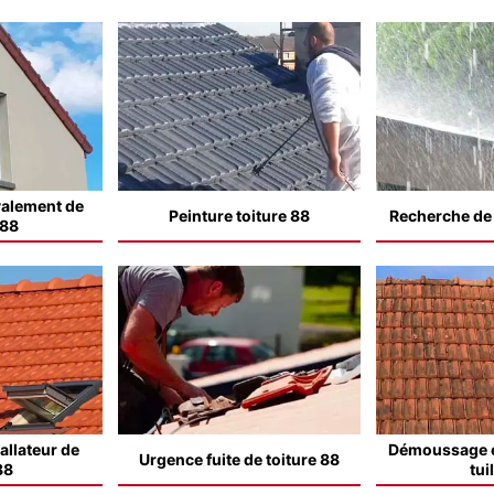
valement de
Peinture toiture 88
Recherche de f
 88
allateur de
Démoussage e
Urgence fuite de toiture 88
88
tui