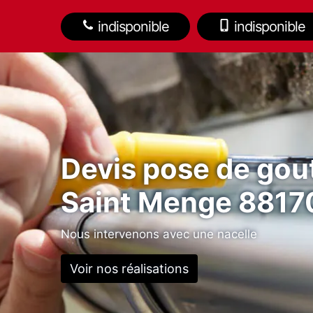
indisponible
indisponible
Devis pose de gout
Saint Menge 8817
Nous intervenons avec une nacelle
Voir nos réalisations