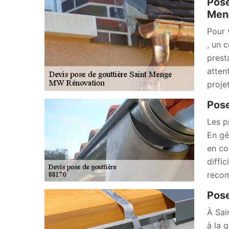
Pose
Meng
Pour 
, un 
prest
atten
proje
Pose
Les p
En gé
en co
diffic
recom
Pose
À Sai
à la 