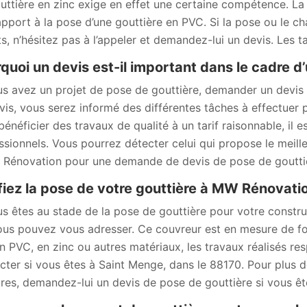
uttière en zinc exige en effet une certaine compétence. La p
apport à la pose d’une gouttière en PVC. Si la pose ou le c
ts, n’hésitez pas à l’appeler et demandez-lui un devis. Les t
quoi un devis est-il important dans le cadre d’
us avez un projet de pose de gouttière, demander un devis
vis, vous serez informé des différentes tâches à effectuer
bénéficier des travaux de qualité à un tarif raisonnable, il
ssionnels. Vous pourrez détecter celui qui propose le meill
Rénovation pour une demande de devis de pose de goutti
iez la pose de votre gouttière à MW Rénovat
us êtes au stade de la pose de gouttière pour votre constr
ous pouvez vous adresser. Ce couvreur est en mesure de four
en PVC, en zinc ou autres matériaux, les travaux réalisés re
cter si vous êtes à Saint Menge, dans le 88170. Pour plus de
aires, demandez-lui un devis de pose de gouttière si vous ê