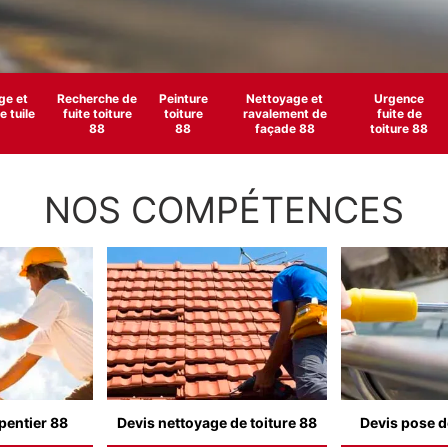
e et
Recherche de
Peinture
Nettoyage et
Urgence
 tuile
fuite toiture
toiture
ravalement de
fuite de
88
88
façade 88
toiture 88
NOS COMPÉTENCES
pentier 88
Devis nettoyage de toiture 88
Devis pose d