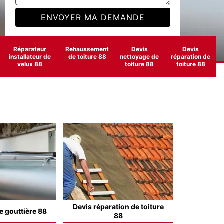
Réparateur
Rehaussement
Devis
Devis
installateur de
de toiture 88
nettoyage de
réparation de
velux 88
toiture 88
toiture 88
Devis réparation de toiture
e gouttière 88
88