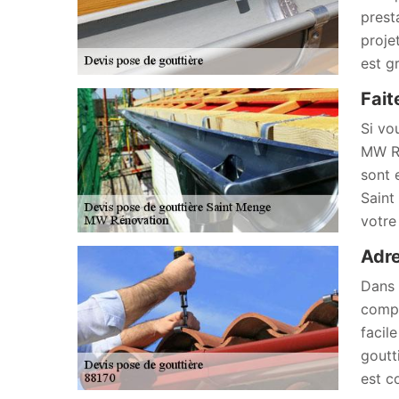
prest
proje
est g
Fait
Si vo
MW Ré
sont 
Saint
votre 
Adre
Dans 
compt
facil
goutt
est c