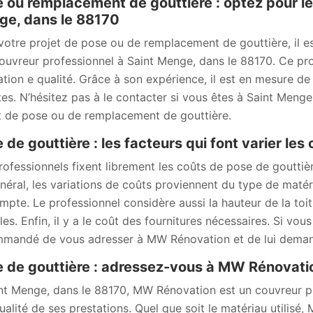
 ou remplacement de gouttière : optez pour l
e, dans le 88170
votre projet de pose ou de remplacement de gouttière, il 
couvreur professionnel à Saint Menge, dans le 88170. Ce pro
ation e qualité. Grâce à son expérience, il est en mesure de
tes. N’hésitez pas à le contacter si vous êtes à Saint Meng
t de pose ou de remplacement de gouttière.
 de gouttière : les facteurs qui font varier les
rofessionnels fixent librement les coûts de pose de gouttière
néral, les variations de coûts proviennent du type de matéri
mpte. Le professionnel considère aussi la hauteur de la toitur
iles. Enfin, il y a le coût des fournitures nécessaires. Si vo
mandé de vous adresser à MW Rénovation et de lui deman
 de gouttière : adressez-vous à MW Rénovatio
nt Menge, dans le 88170, MW Rénovation est un couvreur pr
qualité de ses prestations. Quel que soit le matériau utilis