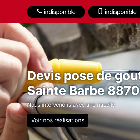
indisponible
indisponible
Devis pose de gout
Sainte Barbe 887
Nous intervenons avec une nacelle
Voir nos réalisations