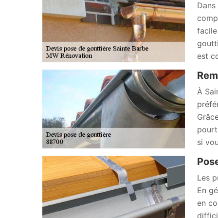
Dans 
compt
facil
goutt
est c
Remp
À Sai
préfé
Grâce 
pourt
si vo
Pose
Les p
En gé
en co
diffic