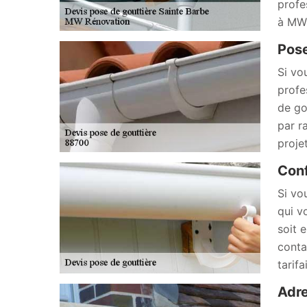
profe
à MW 
Pose
Si vo
profe
de go
par r
proje
Conf
Si vo
qui v
soit 
conta
tarif
Adre