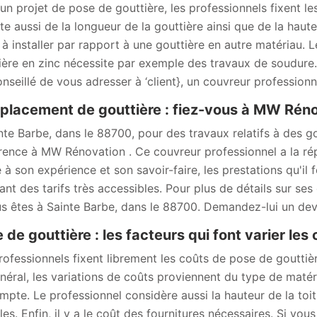
un projet de pose de gouttière, les professionnels fixent les
e aussi de la longueur de la gouttière ainsi que de la haut
e à installer par rapport à une gouttière en autre matériau.
ière en zinc nécessite par exemple des travaux de soudure. 
onseillé de vous adresser à ‘client}, un couvreur profession
lacement de gouttière : fiez-vous à MW Rén
nte Barbe, dans le 88700, pour des travaux relatifs à des go
rence à MW Rénovation . Ce couvreur professionnel a la répu
à son expérience et son savoir-faire, les prestations qu'il fo
ant des tarifs très accessibles. Pour plus de détails sur ses 
us êtes à Sainte Barbe, dans le 88700. Demandez-lui un de
 de gouttière : les facteurs qui font varier les
rofessionnels fixent librement les coûts de pose de gouttière
néral, les variations de coûts proviennent du type de matéri
mpte. Le professionnel considère aussi la hauteur de la toitur
iles. Enfin, il y a le coût des fournitures nécessaires. Si vo