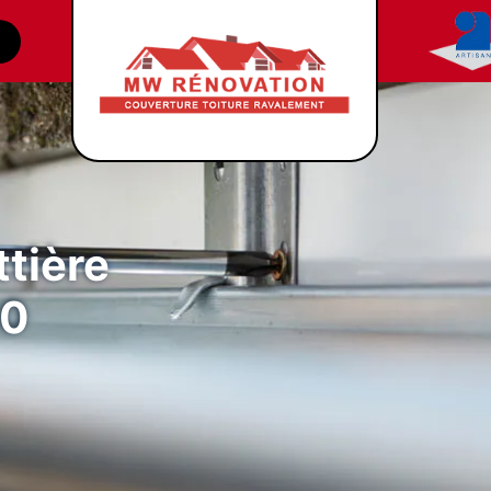
tière
00