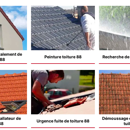
valement de
Peinture toiture 88
Recherche de f
 88
allateur de
Démoussage e
Urgence fuite de toiture 88
88
tui