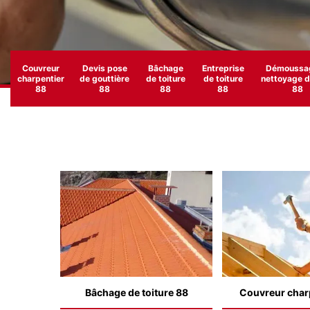
Couvreur
Devis pose
Bâchage
Entreprise
Démoussag
charpentier
de gouttière
de toiture
de toiture
nettoyage de
88
88
88
88
88
Bâchage de toiture 88
Couvreur char