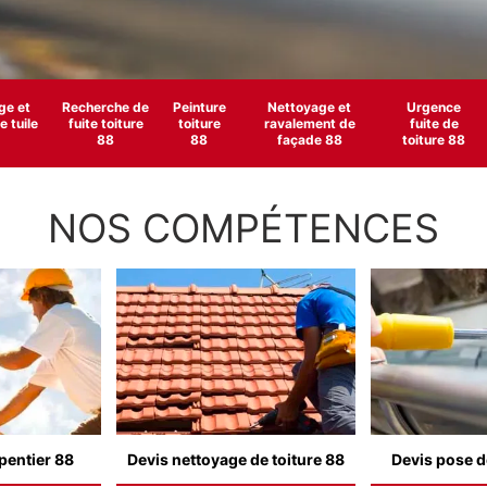
e et
Recherche de
Peinture
Nettoyage et
Urgence
 tuile
fuite toiture
toiture
ravalement de
fuite de
88
88
façade 88
toiture 88
NOS COMPÉTENCES
pentier 88
Devis nettoyage de toiture 88
Devis pose d