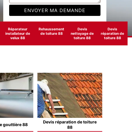
Réparateur
Rehaussement
Devis
Devis
installateur de
de toiture 88
nettoyage de
réparation de
velux 88
toiture 88
toiture 88
Devis réparation de toiture
e gouttière 88
88