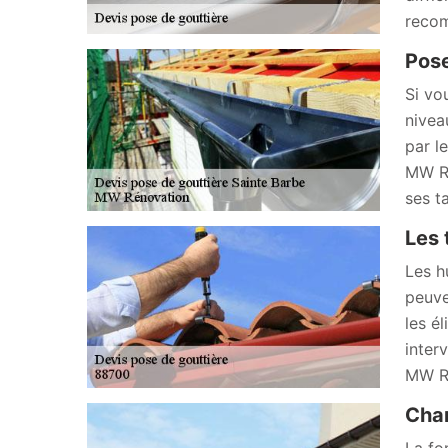
recom
Pose
Si vo
nivea
par l
MW Ré
ses t
Les 
Les h
peuve
les él
inter
MW Ré
Chan