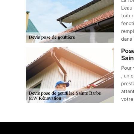
La fon
L’eau 
toitur
fonct
rempl
dans 
Pose
Sain
Pour 
, un 
prest
atten
votre