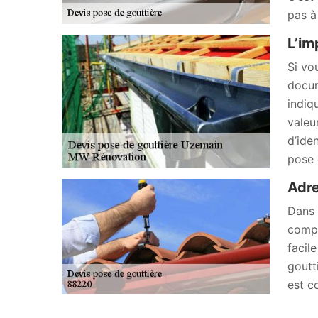
pas à
L’im
Si vo
docum
indiq
valeu
d’ide
pose 
Adre
Dans 
compt
facil
goutt
est c