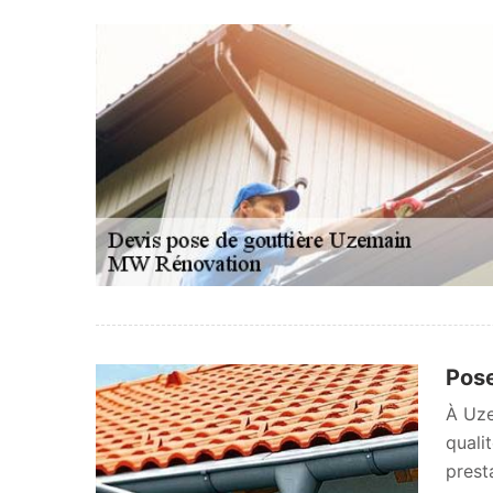
Pose
À Uze
quali
prest