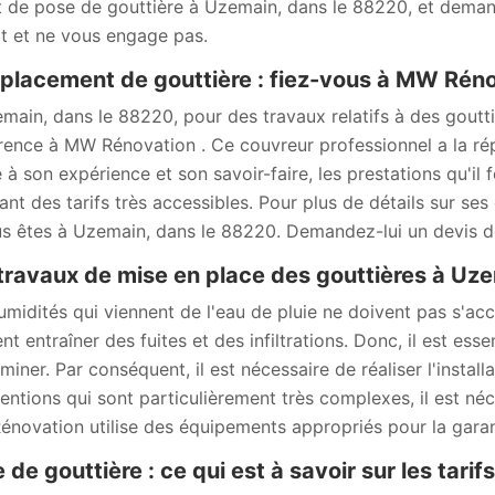
t de pose de gouttière à Uzemain, dans le 88220, et demand
it et ne vous engage pas.
lacement de gouttière : fiez-vous à MW Rén
main, dans le 88220, pour des travaux relatifs à des gouttiè
rence à MW Rénovation . Ce couvreur professionnel a la répu
à son expérience et son savoir-faire, les prestations qu'il fo
ant des tarifs très accessibles. Pour plus de détails sur ses 
us êtes à Uzemain, dans le 88220. Demandez-lui un devis 
travaux de mise en place des gouttières à Uz
umidités qui viennent de l'eau de pluie ne doivent pas s'accu
nt entraîner des fuites et des infiltrations. Donc, il est es
iminer. Par conséquent, il est nécessaire de réaliser l'instal
ventions qui sont particulièrement très complexes, il est né
novation utilise des équipements appropriés pour la garanti
 de gouttière : ce qui est à savoir sur les tari