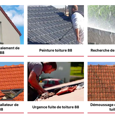
valement de
Peinture toiture 88
Recherche de f
 88
allateur de
Démoussage e
Urgence fuite de toiture 88
88
tui