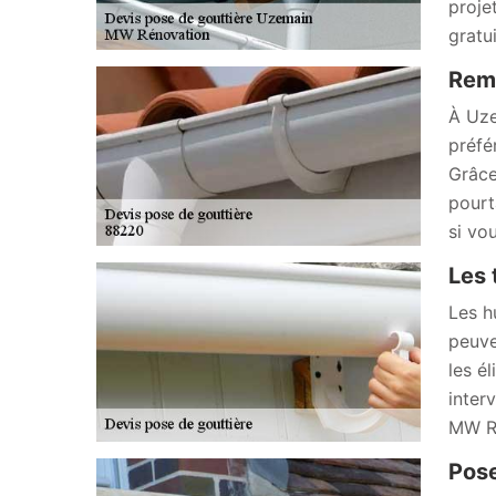
proje
gratu
Remp
À Uze
préfé
Grâce 
pourt
si vo
Les 
Les h
peuve
les él
inter
MW Ré
Pose