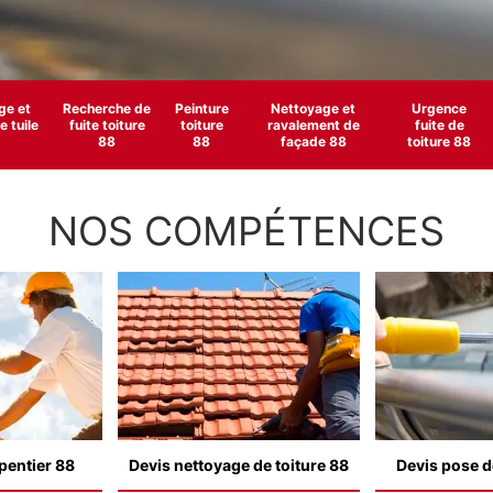
e et
Recherche de
Peinture
Nettoyage et
Urgence
 tuile
fuite toiture
toiture
ravalement de
fuite de
88
88
façade 88
toiture 88
NOS COMPÉTENCES
pentier 88
Devis nettoyage de toiture 88
Devis pose d