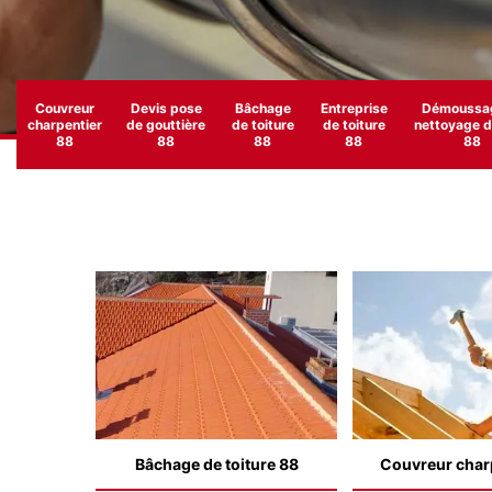
Couvreur
Devis pose
Bâchage
Entreprise
Démoussag
charpentier
de gouttière
de toiture
de toiture
nettoyage de
88
88
88
88
88
Bâchage de toiture 88
Couvreur char