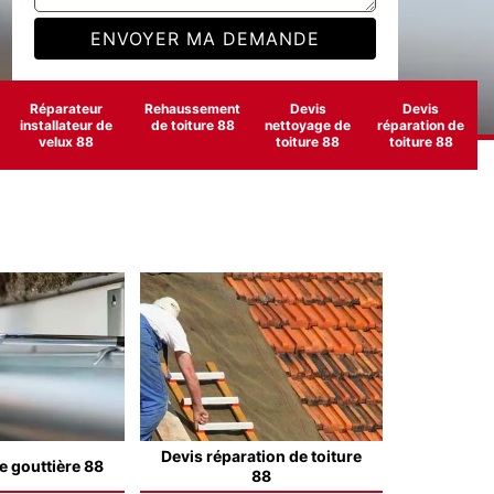
Réparateur
Rehaussement
Devis
Devis
installateur de
de toiture 88
nettoyage de
réparation de
velux 88
toiture 88
toiture 88
Devis réparation de toiture
e gouttière 88
88