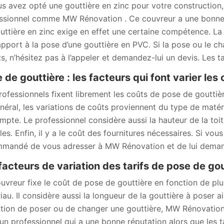
us avez opté une gouttière en zinc pour votre construction,
ssionnel comme MW Rénovation . Ce couvreur a une bonne 
uttière en zinc exige en effet une certaine compétence. La p
apport à la pose d’une gouttière en PVC. Si la pose ou le c
ts, n’hésitez pas à l’appeler et demandez-lui un devis. Les t
 de gouttière : les facteurs qui font varier les
rofessionnels fixent librement les coûts de pose de gouttière
néral, les variations de coûts proviennent du type de matéri
mpte. Le professionnel considère aussi la hauteur de la toitur
iles. Enfin, il y a le coût des fournitures nécessaires. Si vo
mandé de vous adresser à MW Rénovation et de lui deman
facteurs de variation des tarifs de pose de go
uvreur fixe le coût de pose de gouttière en fonction de plus
iau. Il considère aussi la longueur de la gouttière à poser ai
ention de poser ou de changer une gouttière, MW Rénovatio
 un professionnel qui a une bonne réputation alors que les t