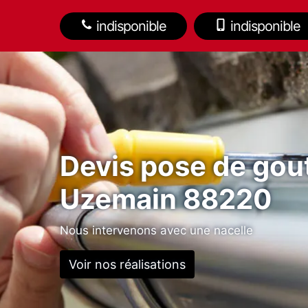
indisponible
indisponible
Devis pose de gout
Uzemain 88220
Nous intervenons avec une nacelle
Voir nos réalisations