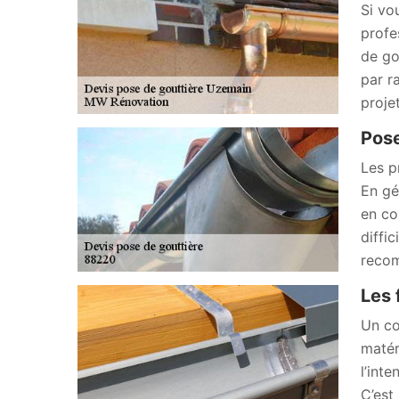
Si vo
profe
de go
par r
proje
Pose
Les p
En gé
en co
diffic
recom
Les 
Un co
matér
l’int
C’est