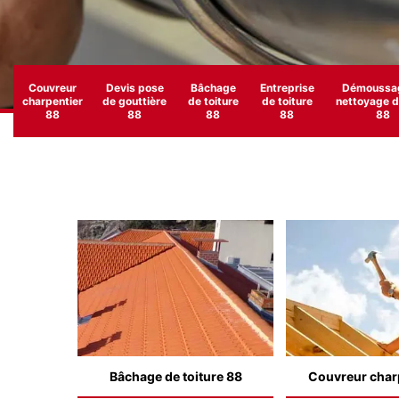
Couvreur
Devis pose
Bâchage
Entreprise
Démoussag
charpentier
de gouttière
de toiture
de toiture
nettoyage de
88
88
88
88
88
Bâchage de toiture 88
Couvreur char