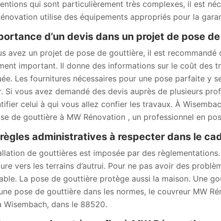
ventions qui sont particulièrement très complexes, il est né
novation utilise des équipements appropriés pour la garanti
portance d’un devis dans un projet de pose de
us avez un projet de pose de gouttière, il est recommandé
ent important. Il donne des informations sur le coût des tr
uée. Les fournitures nécessaires pour une pose parfaite y se
r. Si vous avez demandé des devis auprès de plusieurs prof
ntifier celui à qui vous allez confier les travaux. À Wisem
se de gouttière à MW Rénovation , un professionnel en pos
règles administratives à respecter dans le cad
allation de gouttières est imposée par des règlementations. E
iture vers les terrains d’autrui. Pour ne pas avoir des probl
table. La pose de gouttière protège aussi la maison. Une gou
une pose de gouttière dans les normes, le couvreur MW Rén
à Wisembach, dans le 88520.