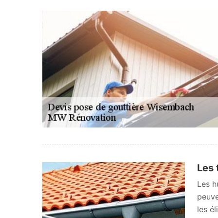
Les 
Les h
peuve
les él