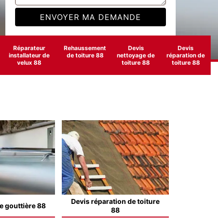
Réparateur
Rehaussement
Devis
Devis
installateur de
de toiture 88
nettoyage de
réparation de
velux 88
toiture 88
toiture 88
Devis réparation de toiture
e gouttière 88
88