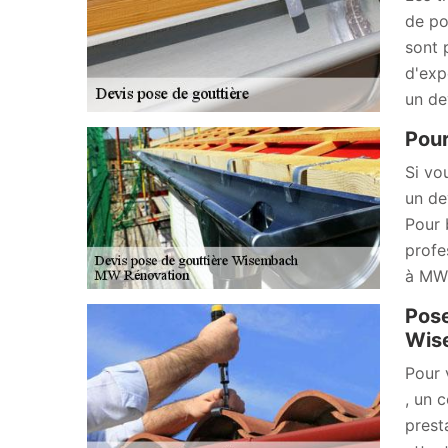
de po
sont 
d'exp
un de
Pour
Si vo
un de
Pour 
profe
à MW 
Pose
Wis
Pour 
, un 
prest