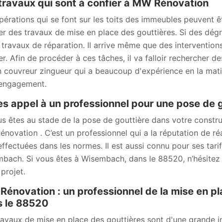
travaux qui sont à confier à MW Rénovation
pérations qui se font sur les toits des immeubles peuvent ê
ser des travaux de mise en place des gouttières. Si des dégr
 travaux de réparation. Il arrive même que des interventio
ser. Afin de procéder à ces tâches, il va falloir rechercher
n couvreur zingueur qui a beaucoup d'expérience en la matièr
engagement.
es appel à un professionnel pour une pose de 
us êtes au stade de la pose de gouttière dans votre constr
novation . C’est un professionnel qui a la réputation de réa
effectuées dans les normes. Il est aussi connu pour ses tari
bach. Si vous êtes à Wisembach, dans le 88520, n’hésitez 
projet.
énovation : un professionnel de la mise en p
 le 88520
ravaux de mise en place des gouttières sont d'une grande imp