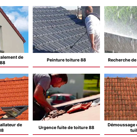
valement de
Peinture toiture 88
Recherche de f
 88
allateur de
Démoussage e
Urgence fuite de toiture 88
88
tui