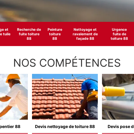
e et
Recherche de
Peinture
Nettoyage et
Urgence
 tuile
fuite toiture
toiture
ravalement de
fuite de
88
88
façade 88
toiture 88
NOS COMPÉTENCES
pentier 88
Devis nettoyage de toiture 88
Devis pose d