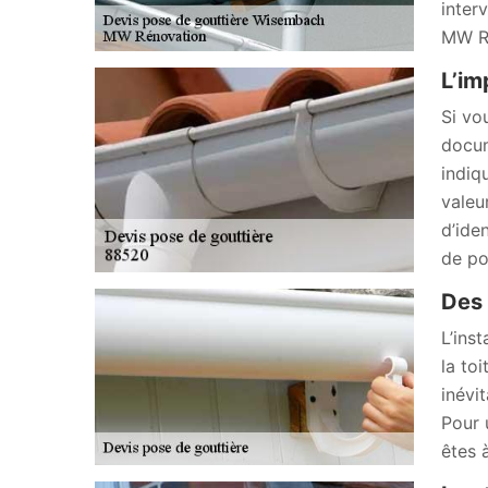
inter
MW Ré
L’im
Si vo
docum
indiq
valeu
d’ide
de po
Des 
L’inst
la to
inévi
Pour 
êtes 