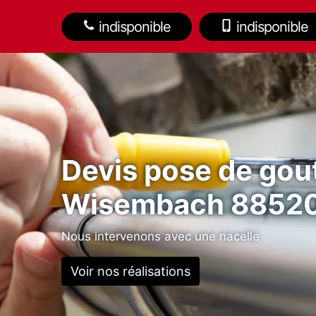
indisponible
indisponible
Devis pose de gout
Wisembach 8852
Nous intervenons avec une nacelle
Voir nos réalisations