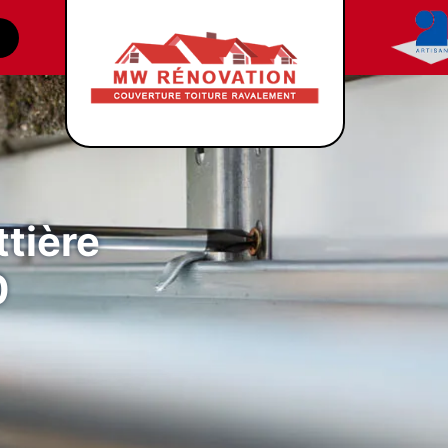
tière
0