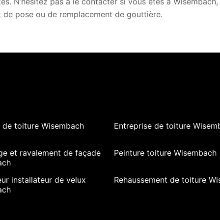
tes. N’hésitez pas à le contacter si vous êtes à Wisembach
t de pose ou de remplacement de gouttière.
 de toiture Wisembach
Entreprise de toiture Wisem
ge et ravalement de façade
Peinture toiture Wisembach
ach
ur installateur de velux
Rehaussement de toiture W
ach