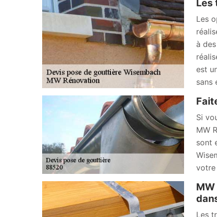
Les 
Les o
réali
à des
réali
est u
sans 
Fait
Si vo
MW Ré
sont 
Wisem
votre 
MW R
dans
Les t