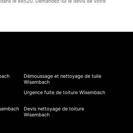
, dans le 88520. Demandez-lui le devis de votre
bach
Démoussage et nettoyage de tuile
Wisembach
Urgence fuite de toiture Wisembach
isembach
Devis nettoyage de toiture
Wisembach