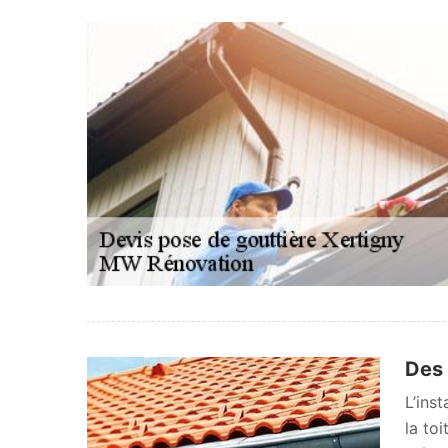
Des 
L’inst
la to