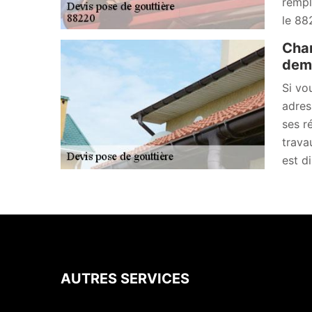
rempl
le 88
Chan
dema
Si vo
adres
ses r
trava
est d
AUTRES SERVICES