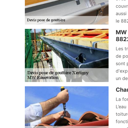
couvr
aussi
le 88
MW R
882
Les t
de po
sont 
d'exp
un de
Chan
La fon
L’eau 
toitur
fonct