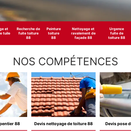
e et
Recherche de
Peinture
Nettoyage et
Urgence
 tuile
fuite toiture
toiture
ravalement de
fuite de
88
88
façade 88
toiture 88
NOS COMPÉTENCES
pentier 88
Devis nettoyage de toiture 88
Devis pose d