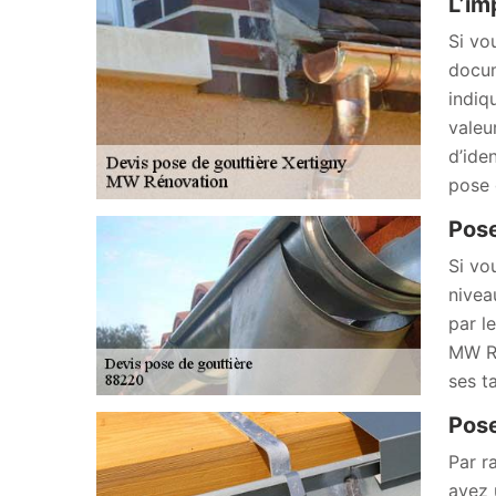
L’im
Si vo
docum
indiq
valeu
d’ide
pose 
Pose
Si vo
nivea
par l
MW Ré
ses t
Pose
Par r
avez 