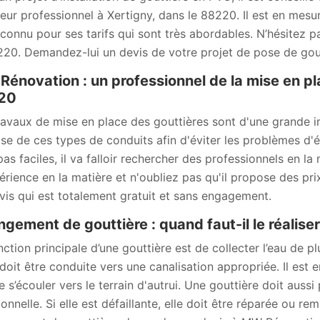
eur professionnel à Xertigny, dans le 88220. Il est en mesur
 connu pour ses tarifs qui sont très abordables. N’hésitez p
220. Demandez-lui un devis de votre projet de pose de gout
énovation : un professionnel de la mise en pl
20
ravaux de mise en place des gouttières sont d'une grande imp
se de ces types de conduits afin d'éviter les problèmes d'ét
pas faciles, il va falloir rechercher des professionnels en
érience en la matière et n'oubliez pas qu'il propose des prix
vis qui est totalement gratuit et sans engagement.
gement de gouttière : quand faut-il le réaliser
ction principale d’une gouttière est de collecter l’eau de plu
doit être conduite vers une canalisation appropriée. Il est en
e s’écouler vers le terrain d'autrui. Une gouttière doit aussi
ionnelle. Si elle est défaillante, elle doit être réparée ou r