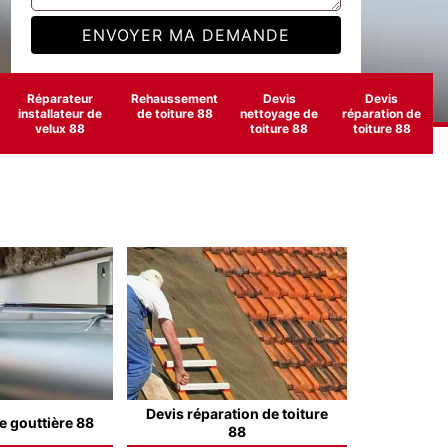
Réparateur
Rehaussement
Devis
Devis
installateur de
de toiture 88
nettoyage de
réparation de
velux 88
toiture 88
toiture 88
Devis réparation de toiture
e gouttière 88
88