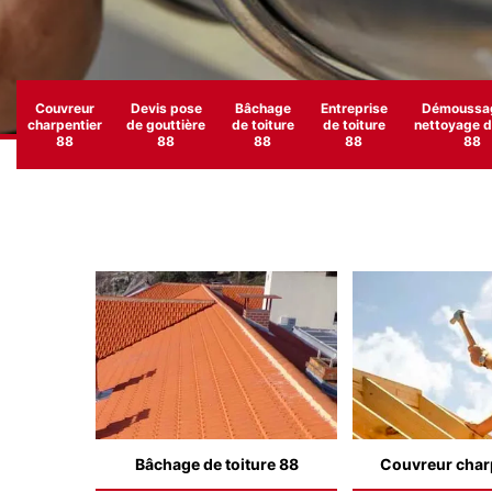
Couvreur
Devis pose
Bâchage
Entreprise
Démoussag
charpentier
de gouttière
de toiture
de toiture
nettoyage de
88
88
88
88
88
Bâchage de toiture 88
Couvreur char