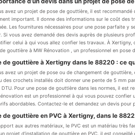
portance d’un devis dans un projet de pose de
us avez un projet de pose de gouttière, il est recommandé
ent important. Il donne des informations sur le coût des tr
uée. Les fournitures nécessaires pour une pose parfaite y se
r. Si vous avez demandé des devis auprès de plusieurs prof
ntifier celui à qui vous allez confier les travaux. À Xertign
de gouttière à MW Rénovation , un professionnel en pose d
 de gouttière à Xertigny dans le 88220 : ce qui
us avez un projet de pose ou de changement de gouttière, c
u des crochets installés doit donner une pente de 5 mm pa
e DTU. Pour une pose de gouttière dans les normes, il est 
novation est un professionnel à qui vous pouvez confier un
arifs abordables. Contactez-le et demandez un devis pour p
 de gouttière en PVC à Xertigny, dans le 882
apport aux autres matériaux, le PVC est un matériau très faci
un projet d’installation de gouttière en PVC, il est conseil