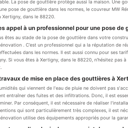
table. La pose de gouttière protège aussi la maison. Une gou
une pose de gouttière dans les normes, le couvreur MW Rén
à Xertigny, dans le 88220.
es appel à un professionnel pour une pose de 
us êtes au stade de la pose de gouttière dans votre constr
novation . C’est un professionnel qui a la réputation de réa
effectuées dans les normes. Il est aussi connu pour ses tari
gny. Si vous êtes à Xertigny, dans le 88220, n’hésitez pas à
.
travaux de mise en place des gouttières à Xer
umidités qui viennent de l'eau de pluie ne doivent pas s'accu
nt entraîner des fuites et des infiltrations. Donc, il est es
iminer. Par conséquent, il est nécessaire de réaliser l'instal
ventions qui sont particulièrement très complexes, il est né
novation utilise des équipements appropriés pour la garanti