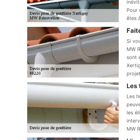
inévi
Pour 
êtes 
Fait
Si vo
MW Ré
sont 
Xerti
projet
Les 
Les h
peuve
les él
inter
MW Ré