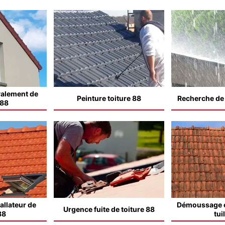
valement de
Peinture toiture 88
Recherche de f
 88
allateur de
Démoussage e
Urgence fuite de toiture 88
88
tui