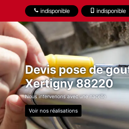
indisponible
indisponible
Devis pose de gout
Xertigny 88220
Nous intervenons avec une nacelle
Voir nos réalisations