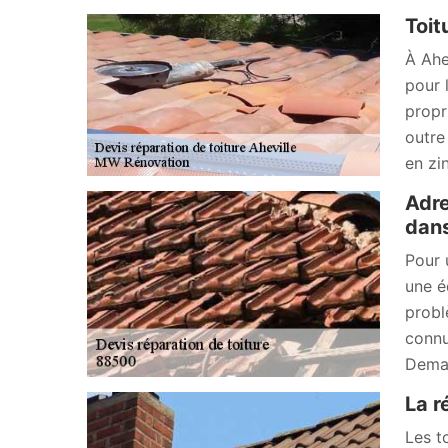
Toit
À Ahe
pour 
propr
outre
en zi
Adre
dan
Pour 
une é
probl
connu
Deman
La r
Les t