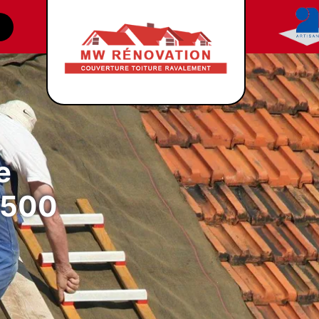
e
88500