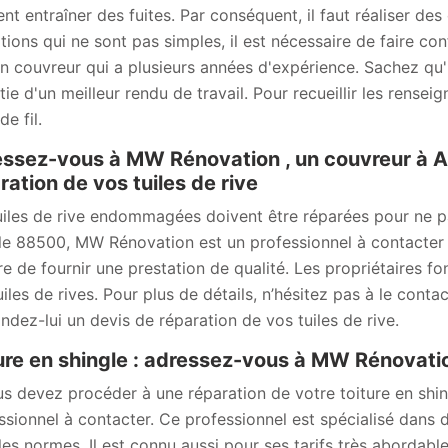
ent entraîner des fuites. Par conséquent, il faut réaliser de
tions qui ne sont pas simples, il est nécessaire de faire c
an couvreur qui a plusieurs années d'expérience. Sachez qu'
tie d'un meilleur rendu de travail. Pour recueillir les rense
e fil.
ssez-vous à MW Rénovation , un couvreur à Ah
ration de vos tuiles de rive
uiles de rive endommagées doivent être réparées pour ne pa
le 88500, MW Rénovation est un professionnel à contacter pou
e de fournir une prestation de qualité. Les propriétaires font
uiles de rives. Pour plus de détails, n’hésitez pas à le conta
dez-lui un devis de réparation de vos tuiles de rive.
ure en shingle : adressez-vous à MW Rénovati
us devez procéder à une réparation de votre toiture en sh
ssionnel à contacter. Ce professionnel est spécialisé dans d
les normes. Il est connu aussi pour ses tarifs très abordable