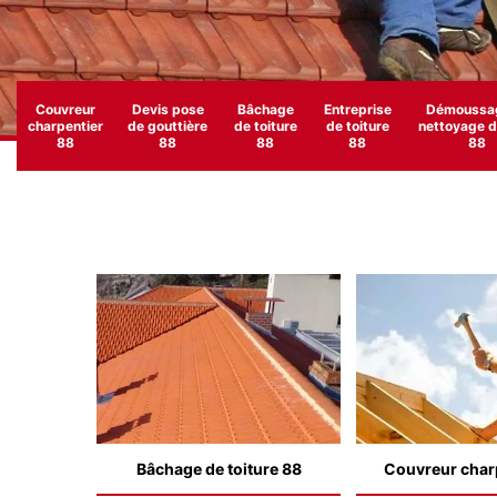
Couvreur
Devis pose
Bâchage
Entreprise
Démoussag
charpentier
de gouttière
de toiture
de toiture
nettoyage de
88
88
88
88
88
Bâchage de toiture 88
Couvreur char