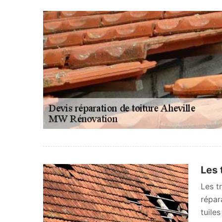
Les 
Les t
répar
tuile