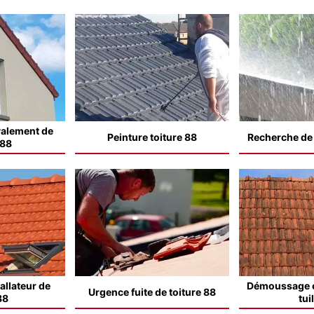
valement de
Peinture toiture 88
Recherche de f
 88
allateur de
Démoussage e
Urgence fuite de toiture 88
88
tui