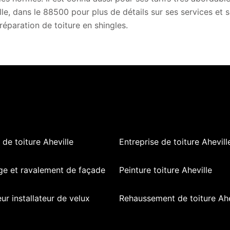
lle, dans le 88500 pour plus de détails sur ses services et 
 réparation de toiture en shingles.
de toiture Aheville
Entreprise de toiture Ahevill
ge et ravalement de façade
Peinture toiture Aheville
ur installateur de velux
Rehaussement de toiture Ahe