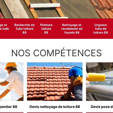
e et
Recherche de
Peinture
Nettoyage et
Urgence
 tuile
fuite toiture
toiture
ravalement de
fuite de
88
88
façade 88
toiture 88
NOS COMPÉTENCES
pentier 88
Devis nettoyage de toiture 88
Devis pose d