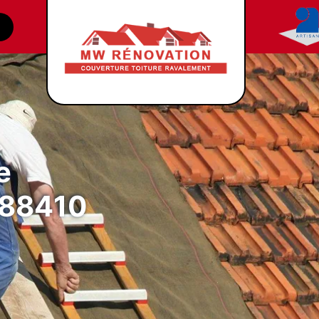
e
 88410