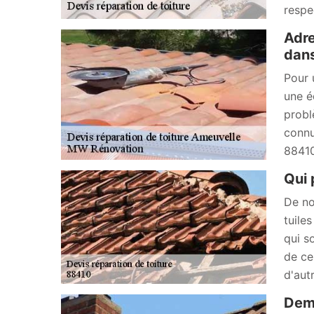
respe
Adre
dans
Pour 
une é
probl
connu
88410
Qui 
De no
tuiles
qui s
de ce
d'autr
Dema