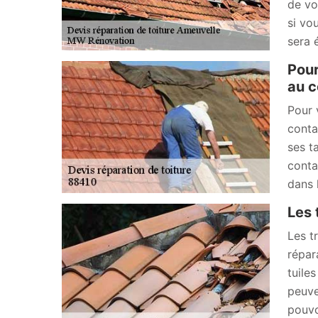
de vo
si vo
sera 
Pour
au c
Pour 
conta
ses ta
conta
dans 
Les 
Les t
répar
tuile
peuve
pouvo