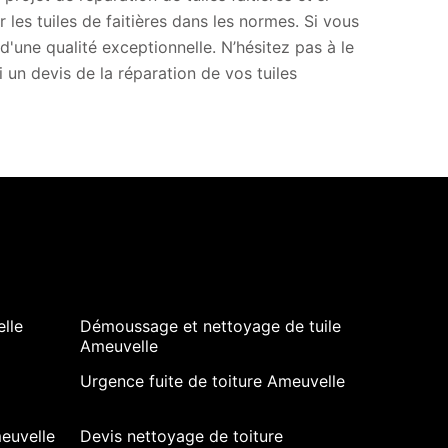
 les tuiles de faitières dans les normes. Si vous
d'une qualité exceptionnelle. N’hésitez pas à le
un devis de la réparation de vos tuiles
lle
Démoussage et nettoyage de tuile
Ameuvelle
Urgence fuite de toiture Ameuvelle
euvelle
Devis nettoyage de toiture