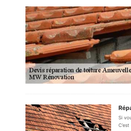
Répa
Si vo
C’est