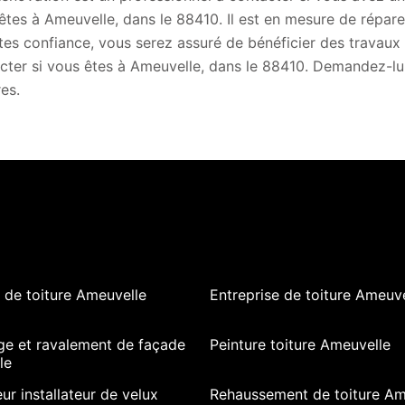
êtes à Ameuvelle, dans le 88410. Il est en mesure de réparer
aites confiance, vous serez assuré de bénéficier des travaux 
cter si vous êtes à Ameuvelle, dans le 88410. Demandez-lui 
res.
 de toiture Ameuvelle
Entreprise de toiture Ameuve
ge et ravalement de façade
Peinture toiture Ameuvelle
le
ur installateur de velux
Rehaussement de toiture Am