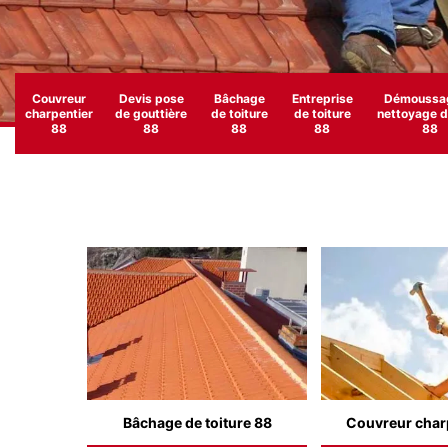
Couvreur
Devis pose
Bâchage
Entreprise
Démoussag
charpentier
de gouttière
de toiture
de toiture
nettoyage de
88
88
88
88
88
Bâchage de toiture 88
Couvreur char