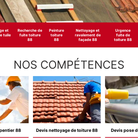
e et
Recherche de
Peinture
Nettoyage et
Urgence
 tuile
fuite toiture
toiture
ravalement de
fuite de
88
88
façade 88
toiture 88
NOS COMPÉTENCES
pentier 88
Devis nettoyage de toiture 88
Devis pose d