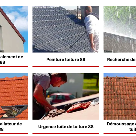
valement de
Peinture toiture 88
Recherche de f
 88
allateur de
Démoussage e
Urgence fuite de toiture 88
88
tui