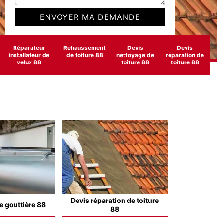
Réparateur
Rehaussement
Devis
Devis
installateur de
de toiture 88
nettoyage de
réparation de
velux 88
toiture 88
toiture 88
Devis réparation de toiture
e gouttière 88
88