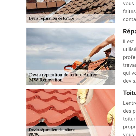
vous 
faite
conta
Répa
Il es
utili
profe
trava
qui v
devis
Toit
L’ent
des p
toitu
propri
vous 