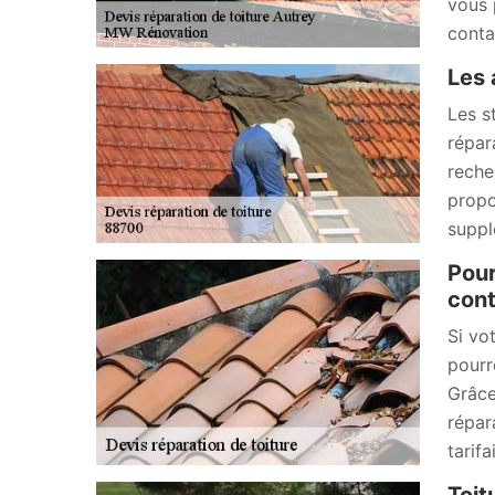
vous 
conta
Les 
Les st
répar
reche
propo
suppl
Pour
cont
Si vo
pourr
Grâce
répar
tarif