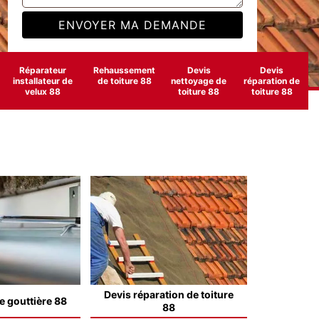
Réparateur
Rehaussement
Devis
Devis
installateur de
de toiture 88
nettoyage de
réparation de
velux 88
toiture 88
toiture 88
Devis réparation de toiture
e gouttière 88
88