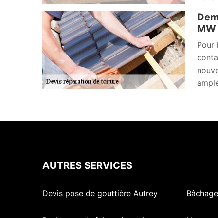
Dema
MW R
Pour 
conta
nouve
ample
AUTRES SERVICES
Devis pose de gouttière Autrey
Bâchage 