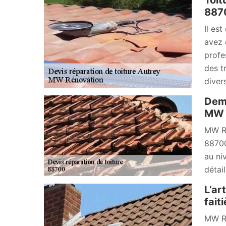
Toit
887
Il es
avez 
profe
des t
diver
Dema
MW R
MW Ré
88700
au ni
détai
L’ar
fait
MW Ré