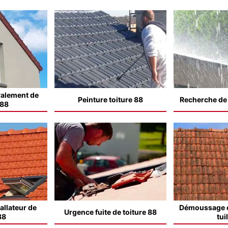
valement de
Peinture toiture 88
Recherche de f
 88
allateur de
Démoussage e
Urgence fuite de toiture 88
88
tui