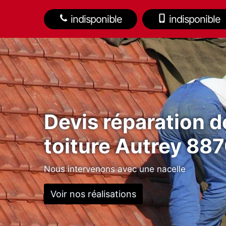
indisponible
indisponible
Devis réparation d
toiture Autrey 88
Nous intervenons avec une nacelle
Voir nos réalisations