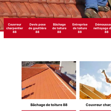
Couvreur
Devis pose
Bâchage
Entreprise
Démoussag
charpentier
de gouttière
de toiture
de toiture
nettoyage de
88
88
88
88
88
Bâchage de toiture 88
Couvreur char