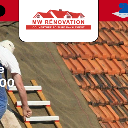
e
700