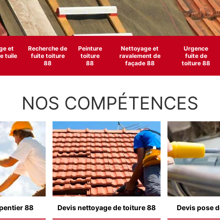
e et
Recherche de
Peinture
Nettoyage et
Urgence
 tuile
fuite toiture
toiture
ravalement de
fuite de
88
88
façade 88
toiture 88
NOS COMPÉTENCES
pentier 88
Devis nettoyage de toiture 88
Devis pose d