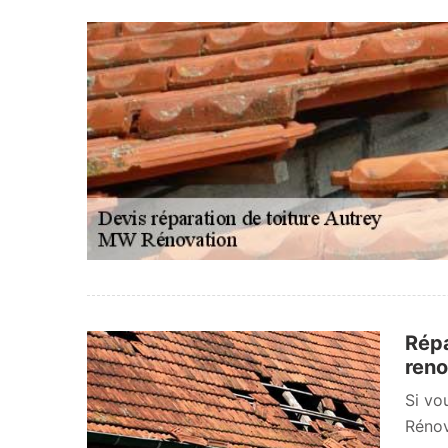
Répa
reno
Si vo
Rénov