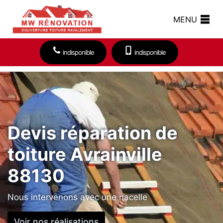
MENU
indisponible
indisponible
Devis réparation de
toiture Avrainville
88130
Nous intervenons avec une nacelle
Voir nos réalisations