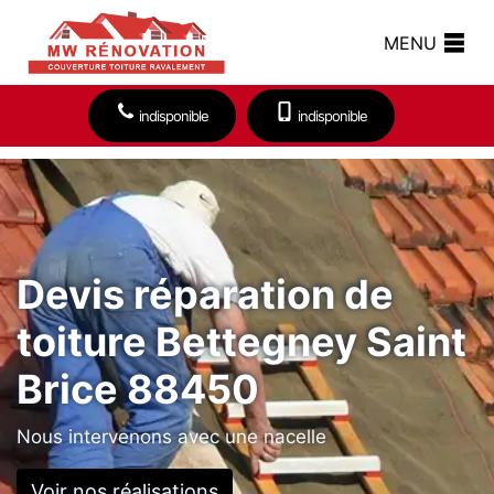
MENU
indisponible
indisponible
Devis réparation de
toiture Bettegney Saint
Brice 88450
Nous intervenons avec une nacelle
Voir nos réalisations