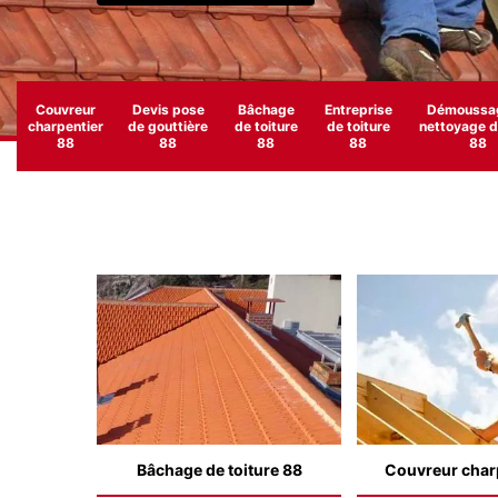
Couvreur
Devis pose
Bâchage
Entreprise
Démoussag
charpentier
de gouttière
de toiture
de toiture
nettoyage de
88
88
88
88
88
Bâchage de toiture 88
Couvreur char