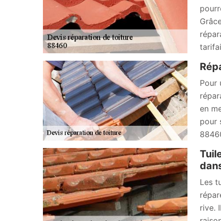
pourr
Grâce
répar
tarif
Répa
Pour 
répar
en me
pour 
88460
Tuil
dan
Les t
répar
rive. 
raiso