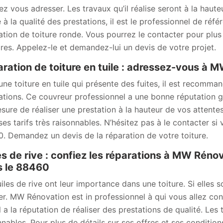
ez vous adresser. Les travaux qu’il réalise seront à la hauteu
 à la qualité des prestations, il est le professionnel de réf
ation de toiture ronde. Vous pourrez le contacter pour plus 
aires. Appelez-le et demandez-lui un devis de votre projet.
ration de toiture en tuile : adressez-vous à 
une toiture en tuile qui présente des fuites, il est recom
ations. Ce couvreur professionnel a une bonne réputation grâc
sure de réaliser une prestation à la hauteur de vos attentes,
ses tarifs très raisonnables. N’hésitez pas à le contacter s
. Demandez un devis de la réparation de votre toiture.
es de rive : confiez les réparations à MW Rén
s le 88460
uiles de rive ont leur importance dans une toiture. Si elles 
er. MW Rénovation est in professionnel à qui vous allez conf
Il a la réputation de réaliser des prestations de qualité. Les 
nnables. Pour plus de détails sur ses offres et ses conditions