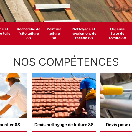
e et
Recherche de
Peinture
Nettoyage et
Urgence
 tuile
fuite toiture
toiture
ravalement de
fuite de
88
88
façade 88
toiture 88
NOS COMPÉTENCES
pentier 88
Devis nettoyage de toiture 88
Devis pose d