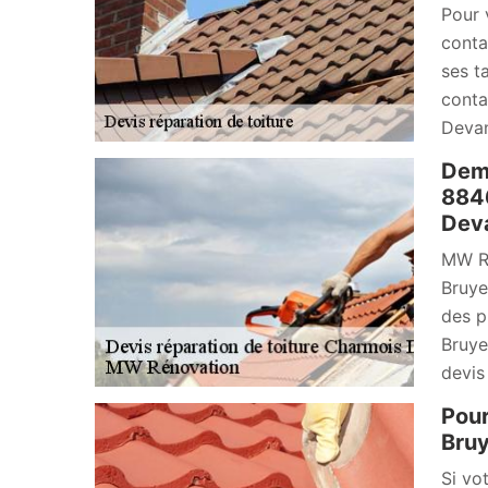
Pour 
conta
ses ta
conta
Devan
Dema
8846
Deva
MW Ré
Bruye
des p
Bruye
devis
Pour
Bruy
Si vo