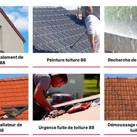
valement de
Peinture toiture 88
Recherche de f
 88
allateur de
Démoussage e
Urgence fuite de toiture 88
88
tui