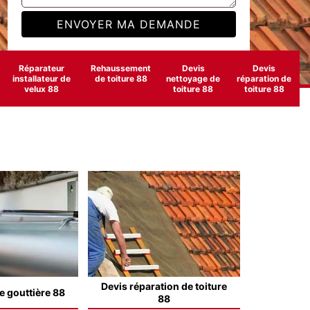
Réparateur
Rehaussement
Devis
Devis
installateur de
de toiture 88
nettoyage de
réparation de
velux 88
toiture 88
toiture 88
Devis réparation de toiture
e gouttière 88
88