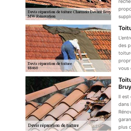
reche
propo
suppl
Toit
L’ent
des p
toitu
propri
vous 
Toit
Bruy
Il es
dans 
Rénov
garan
plus 