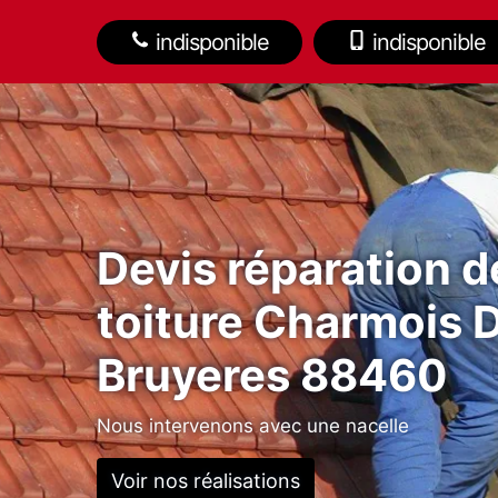
indisponible
indisponible
Devis réparation d
toiture Charmois 
Bruyeres 88460
Nous intervenons avec une nacelle
Voir nos réalisations