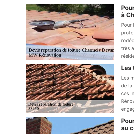
Pour
à Ch
Pour 
profe
rodée
très 
résid
Les 
Les m
de la
ces i
Rénov
engag
Pour
au c