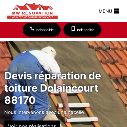
MENU
indisponible
indisponible
Devis réparation de
toiture Dolaincourt
88170
Nous intervenons avec une nacelle
Voir nos réalisations