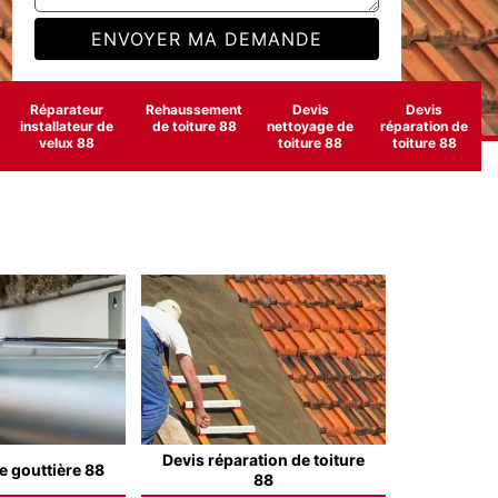
Réparateur
Rehaussement
Devis
Devis
installateur de
de toiture 88
nettoyage de
réparation de
velux 88
toiture 88
toiture 88
Devis réparation de toiture
e gouttière 88
88