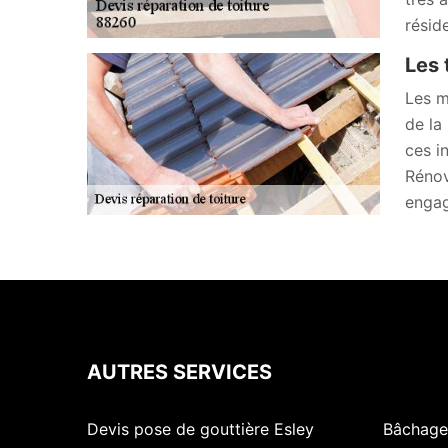
résid
Les 
Les m
de la
ces i
Rénov
engag
AUTRES SERVICES
Devis pose de gouttière Esley
Bâchage 