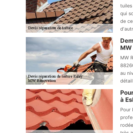
tuiles
qui s
de ce
d'autr
Dema
MW R
MW Ré
88260
au ni
détai
Pour
à Es
Pour 
profe
rodée
très 