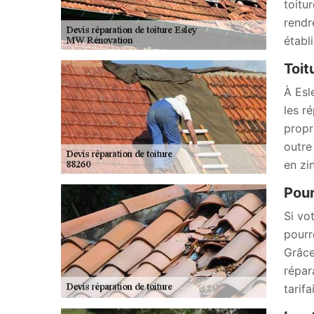
toitu
rendr
établi
Toit
À Esl
les r
propr
outre
en zi
Pour
Si vo
pourr
Grâce
répar
tarif