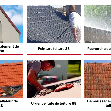
valement de
Peinture toiture 88
Recherche de f
 88
allateur de
Démoussage e
Urgence fuite de toiture 88
88
tui