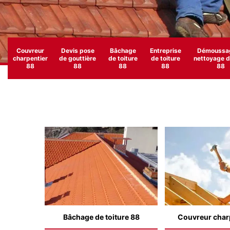
Couvreur
Devis pose
Bâchage
Entreprise
Démoussag
charpentier
de gouttière
de toiture
de toiture
nettoyage de
88
88
88
88
88
Bâchage de toiture 88
Couvreur char