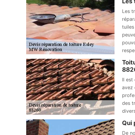
Les 
Les t
répar
tuile
peuve
pouvo
respe
Toit
882
Il es
avez 
profe
des t
diver
Qui 
De no