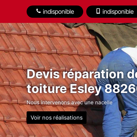
indisponible
indisponible
Devis réparation d
toiture Esley 882
Nous intervenons avec une nacelle
Voir nos réalisations