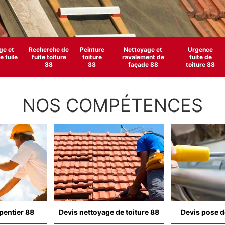
e et
Recherche de
Peinture
Nettoyage et
Urgence
 tuile
fuite toiture
toiture
ravalement de
fuite de
88
88
façade 88
toiture 88
NOS COMPÉTENCES
pentier 88
Devis nettoyage de toiture 88
Devis pose d