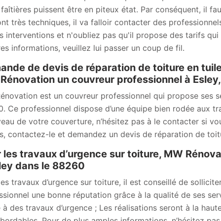
 faîtières puissent être en piteux état. Par conséquent, il fa
ont très techniques, il va falloir contacter des professionn
s interventions et n'oubliez pas qu'il propose des tarifs qui
es informations, veuillez lui passer un coup de fil.
nde de devis de réparation de toiture en tuil
énovation un couvreur professionnel à Esley
novation est un couvreur professionnel qui propose ses ser
. Ce professionnel dispose d’une équipe bien rodée aux tr
veau de votre couverture, n’hésitez pas à le contacter si vo
ls, contactez-le et demandez un devis de réparation de toit
 les travaux d’urgence sur toiture, MW Rénova
ley dans le 88260
les travaux d’urgence sur toiture, il est conseillé de sollic
ssionnel une bonne réputation grâce à la qualité de ses ser
 à des travaux d’urgence ; Les réalisations seront à la haut
abordables. Pour de plus amples informations, n’hésitez pas