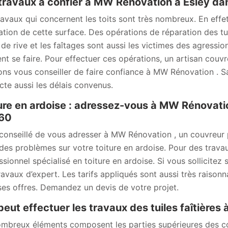
travaux à confier à MW Rénovation à Esley da
ravaux qui concernent les toits sont très nombreux. En effet, 
ation de cette surface. Des opérations de réparation des tui
s de rive et les faîtages sont aussi les victimes des agressi
nt se faire. Pour effectuer ces opérations, un artisan couv
ns vous conseiller de faire confiance à MW Rénovation . Sach
cte aussi les délais convenus.
ure en ardoise : adressez-vous à MW Rénovation
60
t conseillé de vous adresser à MW Rénovation , un couvreur 
des problèmes sur votre toiture en ardoise. Pour des trava
ssionnel spécialisé en toiture en ardoise. Si vous sollicitez
ravaux d’expert. Les tarifs appliqués sont aussi très raison
ses offres. Demandez un devis de votre projet.
peut effectuer les travaux des tuiles faîtières 
mbreux éléments composent les parties supérieures des cons