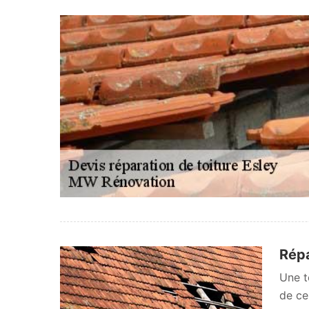
Répa
Une t
de ce