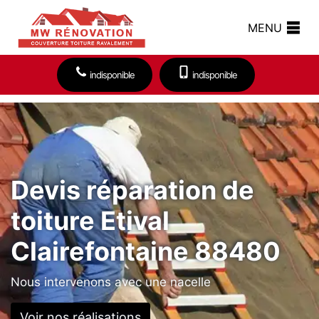
MENU
indisponible
indisponible
Devis réparation de
toiture Etival
Clairefontaine 88480
Nous intervenons avec une nacelle
Voir nos réalisations