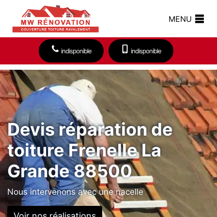
MENU
indisponible
indisponible
Devis réparation de
toiture Frenelle La
Grande 88500
Nous intervenons avec une nacelle
Voir nos réalisations