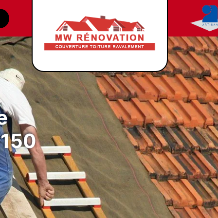
e
8150