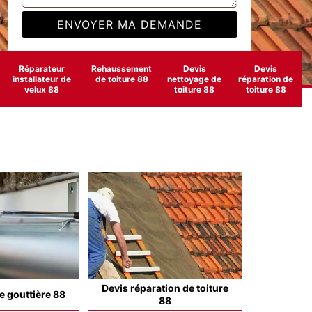
Réparateur
Rehaussement
Devis
Devis
installateur de
de toiture 88
nettoyage de
réparation de
velux 88
toiture 88
toiture 88
Devis réparation de toiture
e gouttière 88
88