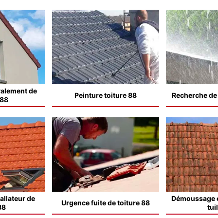
valement de
Peinture toiture 88
Recherche de f
 88
allateur de
Démoussage e
Urgence fuite de toiture 88
88
tui