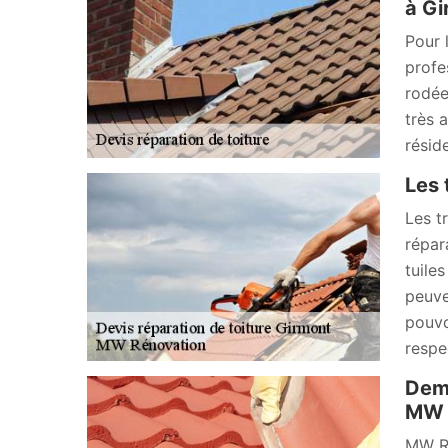
à Gi
Pour 
profe
rodée
très 
résid
Les 
Les t
répar
tuile
peuve
pouvo
respe
Dema
MW R
MW Ré