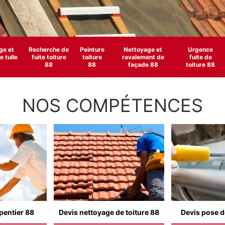
e et
Recherche de
Peinture
Nettoyage et
Urgence
 tuile
fuite toiture
toiture
ravalement de
fuite de
88
88
façade 88
toiture 88
NOS COMPÉTENCES
pentier 88
Devis nettoyage de toiture 88
Devis pose d