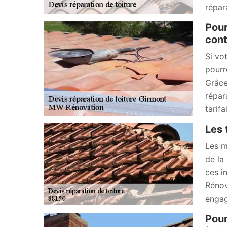
répar
Pour
cont
Si vo
pourr
Grâce
répar
tarif
Les 
Les m
de la
ces i
Rénov
engag
Pour