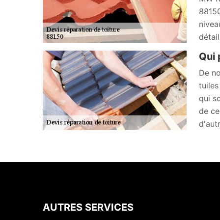
88150
nivea
détai
Qui 
De no
tuiles
qui s
de ce
d'autr
AUTRES SERVICES