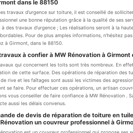
rmont dans le 88150
les travaux d’urgence sur toiture, il est conseillé de sollic
ssionnel une bonne réputation grâce à la qualité de ses ser
 à des travaux d’urgence ; Les réalisations seront à la haut
abordables. Pour de plus amples informations, n’hésitez pas
ez à Girmont, dans le 88150.
travaux à confier à MW Rénovation à Girmont
ravaux qui concernent les toits sont très nombreux. En effet, 
ation de cette surface. Des opérations de réparation des tui
s de rive et les faîtages sont aussi les victimes des agressi
nt se faire. Pour effectuer ces opérations, un artisan couv
ns vous conseiller de faire confiance à MW Rénovation . Sach
cte aussi les délais convenus.
nde de devis de réparation de toiture en tuil
énovation un couvreur professionnel à Girmo
novation est un couvreur professionnel qui propose ses se