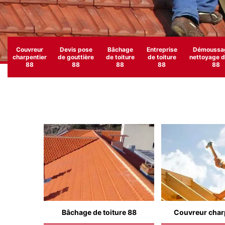
Couvreur
Devis pose
Bâchage
Entreprise
Démoussag
charpentier
de gouttière
de toiture
de toiture
nettoyage de
88
88
88
88
88
Bâchage de toiture 88
Couvreur char