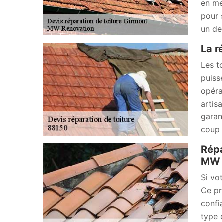
en me
pour 
un de
La r
Les t
puiss
opéra
artis
garan
coup d
Répa
MW 
Si vo
Ce pr
confi
type 