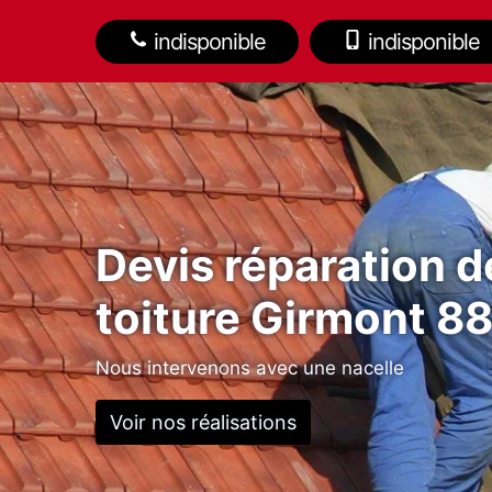
indisponible
indisponible
Devis réparation d
toiture Girmont 8
Nous intervenons avec une nacelle
Voir nos réalisations