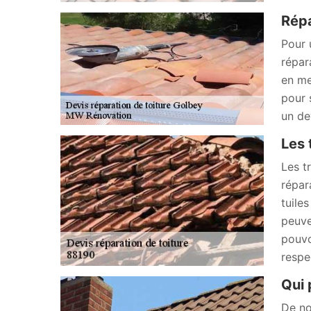
Répa
Pour 
répar
en me
pour 
un de
Les 
Les t
répar
tuile
peuve
pouvo
respe
Qui 
De no