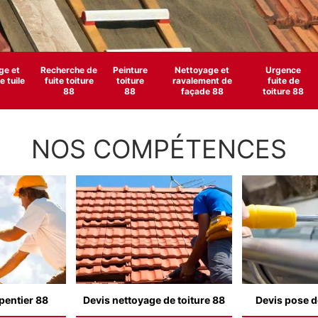
e et
Recherche de
Peinture
Nettoyage et
Urgence
 tuile
fuite toiture
toiture
ravalement de
fuite de
88
88
façade 88
toiture 88
NOS COMPÉTENCES
pentier 88
Devis nettoyage de toiture 88
Devis pose d