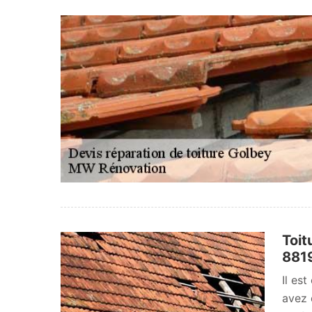
Toit
881
Il es
avez 