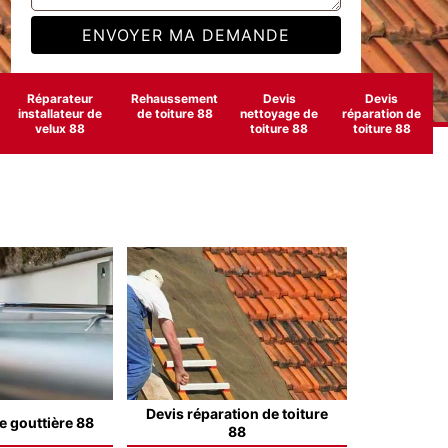
Réparateur
Rehaussement
Devis
Devis
installateur de
de toiture 88
nettoyage de
réparation de
velux 88
toiture 88
toiture 88
Devis réparation de toiture
e gouttière 88
88