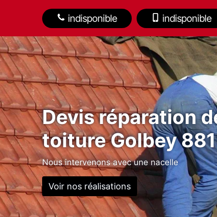
indisponible
indisponible
Devis réparation d
toiture Golbey 88
Nous intervenons avec une nacelle
Voir nos réalisations