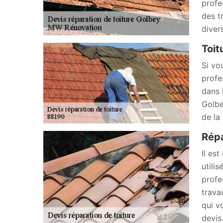
profe
des t
diver
Toit
Si vo
profe
dans 
Golbe
de la
Répa
Il es
utili
profe
trava
qui v
devis