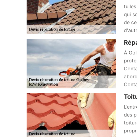
tuiles
qui s
de ce
d'autr
Répa
À Gol
profe
Conta
abord
Conta
Toit
L’ent
des p
toitu
propri