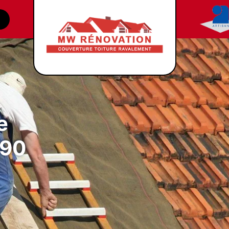
e
190