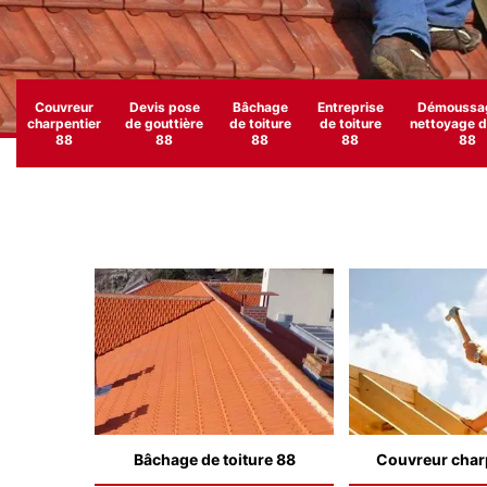
Couvreur
Devis pose
Bâchage
Entreprise
Démoussag
charpentier
de gouttière
de toiture
de toiture
nettoyage de
88
88
88
88
88
Bâchage de toiture 88
Couvreur char