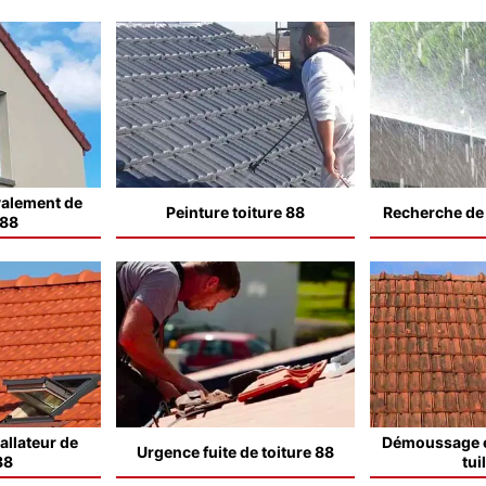
valement de
Peinture toiture 88
Recherche de f
 88
allateur de
Démoussage e
Urgence fuite de toiture 88
88
tui