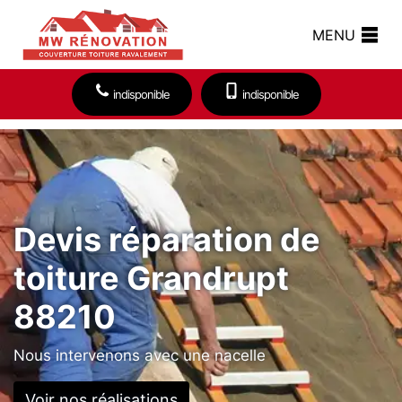
MENU
indisponible
indisponible
Devis réparation de
toiture Grandrupt
88210
Nous intervenons avec une nacelle
Voir nos réalisations