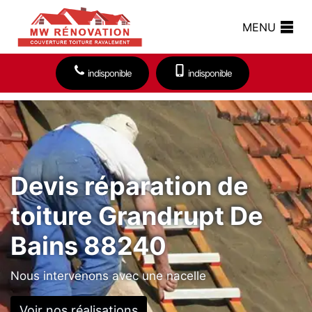
MENU
indisponible
indisponible
Devis réparation de
toiture Grandrupt De
Bains 88240
Nous intervenons avec une nacelle
Voir nos réalisations