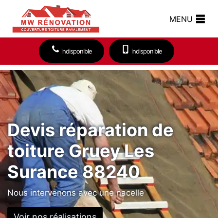
MENU
indisponible
indisponible
Devis réparation de
toiture Gruey Les
Surance 88240
Nous intervenons avec une nacelle
Voir nos réalisations