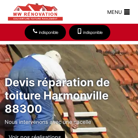
MENU
indisponible
indisponible
Devis réparation de
toiture Harmonville
88300
Nous intervenons avec une nacelle
Voir nos réalisations