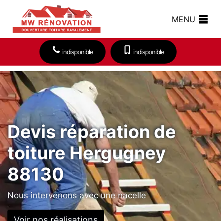
MENU
indisponible
indisponible
Devis réparation de
toiture Hergugney
88130
Nous intervenons avec une nacelle
Voir nos réalisations