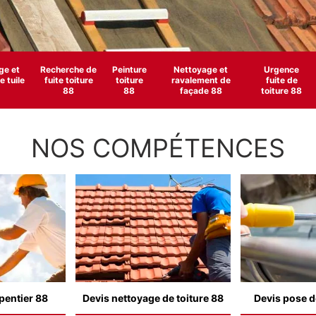
e et
Recherche de
Peinture
Nettoyage et
Urgence
 tuile
fuite toiture
toiture
ravalement de
fuite de
88
88
façade 88
toiture 88
NOS COMPÉTENCES
pentier 88
Devis nettoyage de toiture 88
Devis pose d