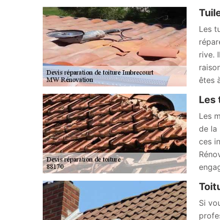
Tuil
Les t
répar
rive. 
raiso
êtes 
Les 
Les m
de la
ces i
Rénov
engag
Toit
Si vo
profe