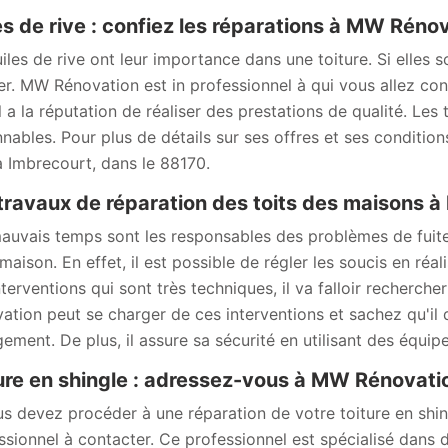
es de rive : confiez les réparations à MW Réno
uiles de rive ont leur importance dans une toiture. Si elles 
er. MW Rénovation est in professionnel à qui vous allez conf
Il a la réputation de réaliser des prestations de qualité. Les 
nnables. Pour plus de détails sur ses offres et ses conditions
à Imbrecourt, dans le 88170.
travaux de réparation des toits des maisons à
auvais temps sont les responsables des problèmes de fuites o
 maison. En effet, il est possible de régler les soucis en réa
nterventions qui sont très techniques, il va falloir recherch
ation peut se charger de ces interventions et sachez qu'il 
ement. De plus, il assure sa sécurité en utilisant des équip
ure en shingle : adressez-vous à MW Rénovati
us devez procéder à une réparation de votre toiture en sh
ssionnel à contacter. Ce professionnel est spécialisé dans d