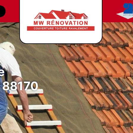
e
t 88170