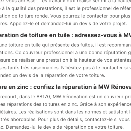
ez vous adresser. Les travaux qu’il réalise seront à la hauteu
 à la qualité des prestations, il est le professionnel de réf
ation de toiture ronde. Vous pourrez le contacter pour plus 
aires. Appelez-le et demandez-lui un devis de votre projet.
ration de toiture en tuile : adressez-vous à 
une toiture en tuile qui présente des fuites, il est recom
ations. Ce couvreur professionnel a une bonne réputation grâc
sure de réaliser une prestation à la hauteur de vos attentes,
ses tarifs très raisonnables. N’hésitez pas à le contacter si
dez un devis de la réparation de votre toiture.
ure en zinc : confiez la réparation à MW Rénov
recourt, dans le 88170, MW Rénovation est un couvreur prof
les réparations des toitures en zinc. Grâce à son expérience e
iétaires. Les réalisations sont dans les normes et satisfont l
 très abordables. Pour plus de détails, contactez-le si vous
nc. Demandez-lui le devis de réparation de votre toiture.