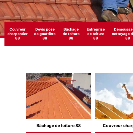
Couvreur
Devis pose
Bâchage
Entreprise
Démoussag
charpentier
de gouttière
de toiture
de toiture
nettoyage de
88
88
88
88
88
Bâchage de toiture 88
Couvreur char