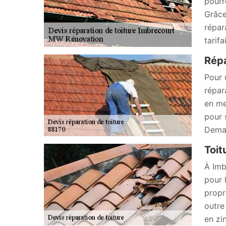
pourr
Grâce
répar
tarif
Répa
Pour 
répar
en me
pour 
Deman
Toit
À Imb
pour 
propr
outre
en zi