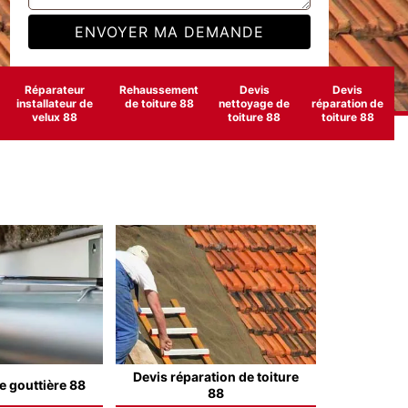
Réparateur
Rehaussement
Devis
Devis
installateur de
de toiture 88
nettoyage de
réparation de
velux 88
toiture 88
toiture 88
Devis réparation de toiture
e gouttière 88
88