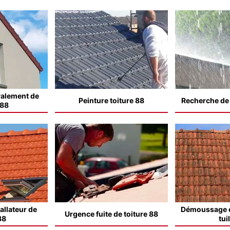
valement de
Peinture toiture 88
Recherche de f
 88
allateur de
Démoussage e
Urgence fuite de toiture 88
88
tui