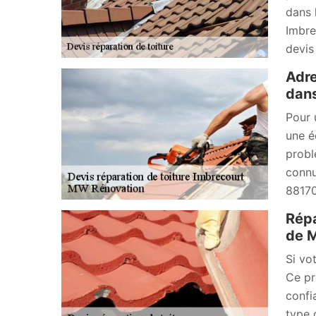
dans 
Imbre
devis
Adre
dans
Pour 
une é
probl
connu
88170
Répa
de 
Si vo
Ce pr
confi
type 