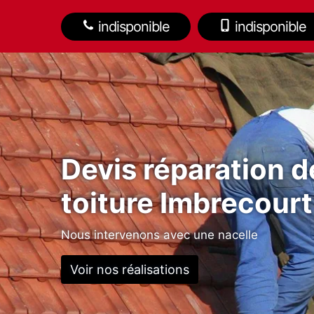
indisponible
indisponible
Devis réparation d
toiture Imbrecour
Nous intervenons avec une nacelle
Voir nos réalisations