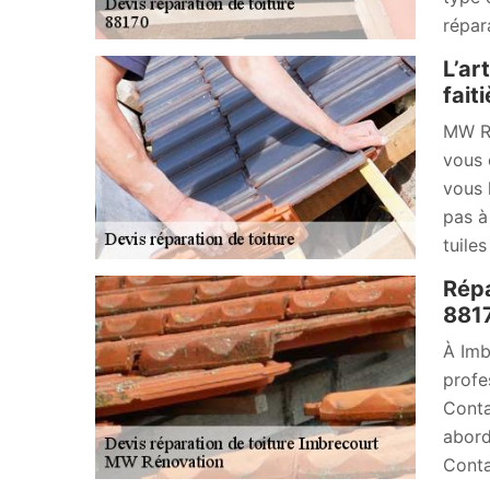
répar
L’ar
fait
MW Ré
vous 
vous 
pas à
tuiles
Répa
881
À Imb
profe
Conta
abord
Conta