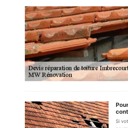
Pour
cont
Si vo