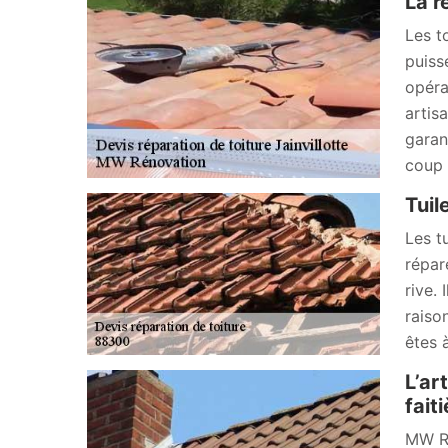
La r
Les t
puiss
opéra
artis
garan
coup d
Tuil
Les t
répar
rive. 
raiso
êtes 
L’ar
fait
MW Ré