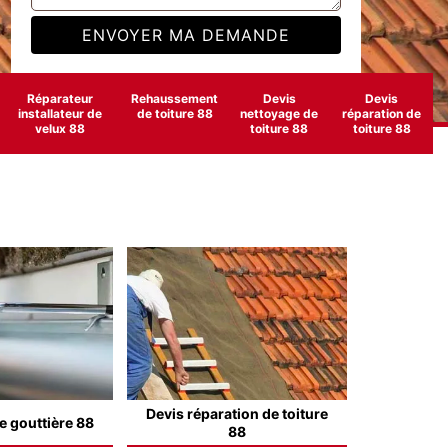
Réparateur
Rehaussement
Devis
Devis
installateur de
de toiture 88
nettoyage de
réparation de
velux 88
toiture 88
toiture 88
Devis réparation de toiture
e gouttière 88
88