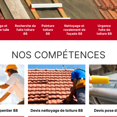
e et
Recherche de
Peinture
Nettoyage et
Urgence
 tuile
fuite toiture
toiture
ravalement de
fuite de
88
88
façade 88
toiture 88
NOS COMPÉTENCES
pentier 88
Devis nettoyage de toiture 88
Devis pose d