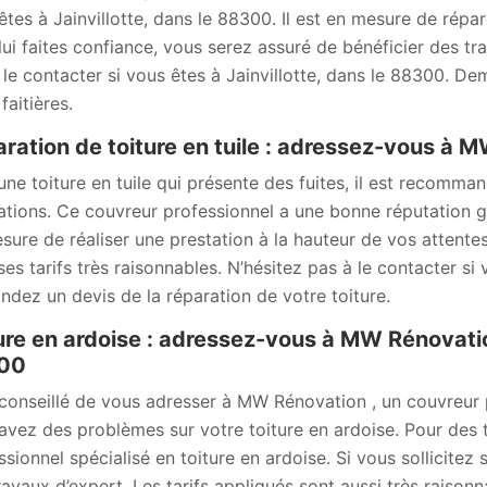
êtes à Jainvillotte, dans le 88300. Il est en mesure de répare
lui faites confiance, vous serez assuré de bénéficier des tr
 le contacter si vous êtes à Jainvillotte, dans le 88300. De
 faitières.
ration de toiture en tuile : adressez-vous à 
une toiture en tuile qui présente des fuites, il est recom
ations. Ce couvreur professionnel a une bonne réputation grâc
sure de réaliser une prestation à la hauteur de vos attentes,
ses tarifs très raisonnables. N’hésitez pas à le contacter si 
dez un devis de la réparation de votre toiture.
ure en ardoise : adressez-vous à MW Rénovation
00
t conseillé de vous adresser à MW Rénovation , un couvreur p
avez des problèmes sur votre toiture en ardoise. Pour des
ssionnel spécialisé en toiture en ardoise. Si vous sollicitez
ravaux d’expert. Les tarifs appliqués sont aussi très raison