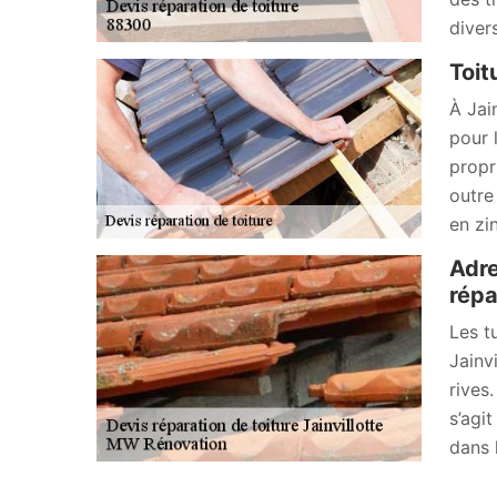
diver
Toit
À Jai
pour 
propr
outre
en zi
Adre
répa
Les t
Jainv
rives.
s’agit
dans 