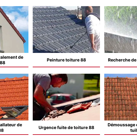
valement de
Peinture toiture 88
Recherche de f
 88
allateur de
Démoussage e
Urgence fuite de toiture 88
88
tui