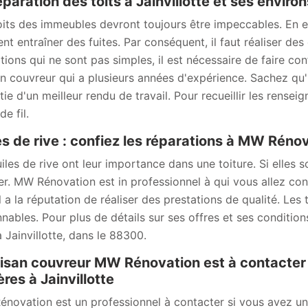
éparation des toits à Jainvillotte et ses envir
oits des immeubles devront toujours être impeccables. En ef
ent entraîner des fuites. Par conséquent, il faut réaliser de
tions qui ne sont pas simples, il est nécessaire de faire c
an couvreur qui a plusieurs années d'expérience. Sachez qu'
tie d'un meilleur rendu de travail. Pour recueillir les rense
e fil.
es de rive : confiez les réparations à MW Rénov
uiles de rive ont leur importance dans une toiture. Si elles 
er. MW Rénovation est in professionnel à qui vous allez conf
Il a la réputation de réaliser des prestations de qualité. Les 
nnables. Pour plus de détails sur ses offres et ses conditions
à Jainvillotte, dans le 88300.
tisan couvreur MW Rénovation est à contacter 
ières à Jainvillotte
novation est un professionnel à contacter si vous avez un pr