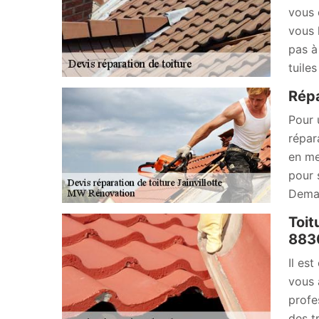
vous 
vous 
pas à
tuiles
Répa
Pour 
répar
en me
pour 
Deman
Toit
883
Il es
vous 
profe
des t