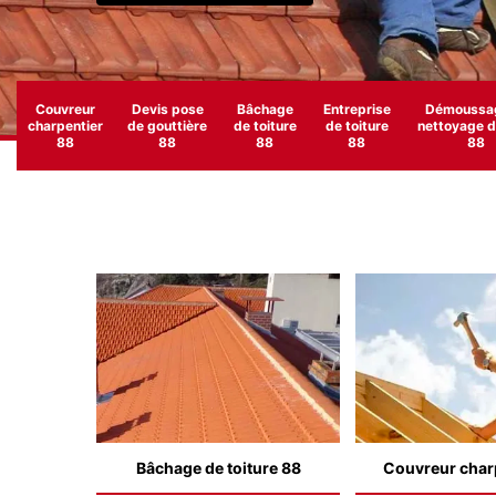
Couvreur
Devis pose
Bâchage
Entreprise
Démoussag
charpentier
de gouttière
de toiture
de toiture
nettoyage de
88
88
88
88
88
Bâchage de toiture 88
Couvreur char