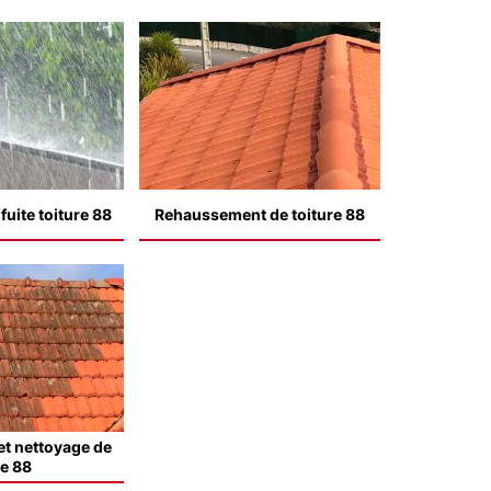
uite toiture 88
Rehaussement de toiture 88
t nettoyage de
le 88