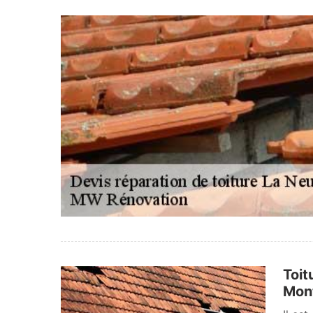
Toit
Mont