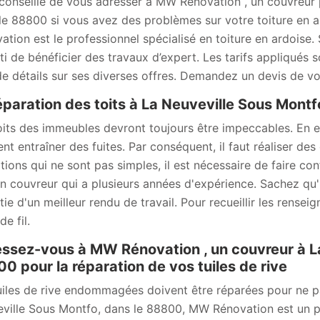
t conseillé de vous adresser à MW Rénovation , un couvreur
le 88800 si vous avez des problèmes sur votre toiture en 
ation est le professionnel spécialisé en toiture en ardoise. 
ti de bénéficier des travaux d’expert. Les tarifs appliqués 
de détails sur ses diverses offres. Demandez un devis de vot
éparation des toits à La Neuveville Sous Mont
oits des immeubles devront toujours être impeccables. En ef
ent entraîner des fuites. Par conséquent, il faut réaliser de
tions qui ne sont pas simples, il est nécessaire de faire c
an couvreur qui a plusieurs années d'expérience. Sachez qu'
tie d'un meilleur rendu de travail. Pour recueillir les rense
e fil.
ssez-vous à MW Rénovation , un couvreur à L
0 pour la réparation de vos tuiles de rive
uiles de rive endommagées doivent être réparées pour ne p
ville Sous Montfo, dans le 88800, MW Rénovation est un pr