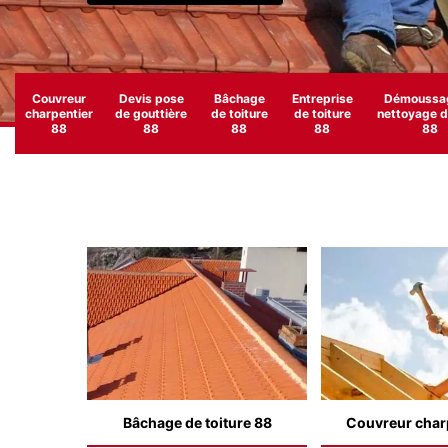
Couvreur
Devis pose
Bâchage
Entreprise
Démoussag
charpentier
de gouttière
de toiture
de toiture
nettoyage de
88
88
88
88
88
Bâchage de toiture 88
Couvreur char