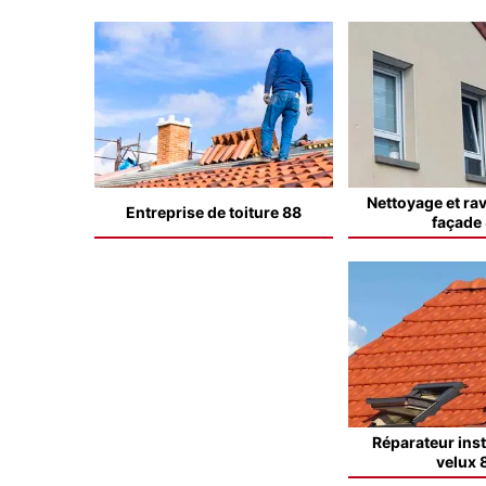
Nettoyage et ra
Entreprise de toiture 88
façade
Réparateur inst
velux 