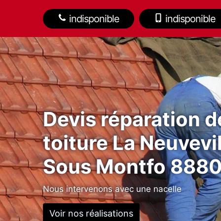
indisponible
indisponible
Devis réparation d
toiture La Neuvevil
Sous Montfo 888
Nous intervenons avec une nacelle
Voir nos réalisations