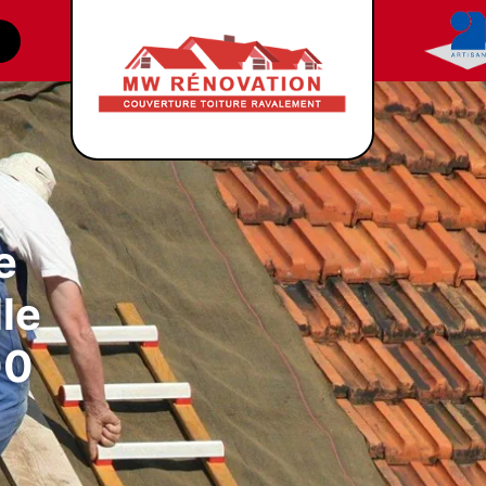
e
le
00