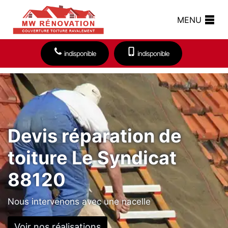
MENU
indisponible
indisponible
Devis réparation de
toiture Le Syndicat
88120
Nous intervenons avec une nacelle
Voir nos réalisations