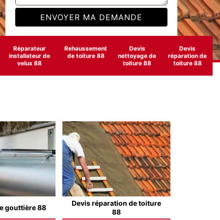
Réparateur
Rehaussement
Devis
Devis
installateur de
de toiture 88
nettoyage de
réparation de
velux 88
toiture 88
toiture 88
Devis réparation de toiture
e gouttière 88
88