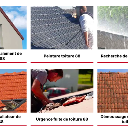
valement de
Peinture toiture 88
Recherche de f
 88
allateur de
Démoussage e
Urgence fuite de toiture 88
88
tui