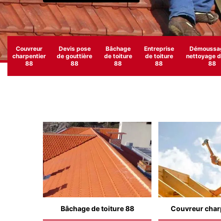
Couvreur
Devis pose
Bâchage
Entreprise
Démoussag
charpentier
de gouttière
de toiture
de toiture
nettoyage de
88
88
88
88
88
Bâchage de toiture 88
Couvreur char