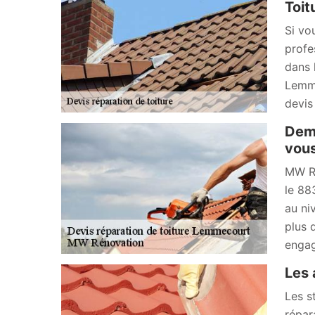
Toit
Si vo
profe
dans 
Lemme
devis
Dema
vous
MW Ré
le 88
au ni
plus 
engag
Les 
Les st
répar