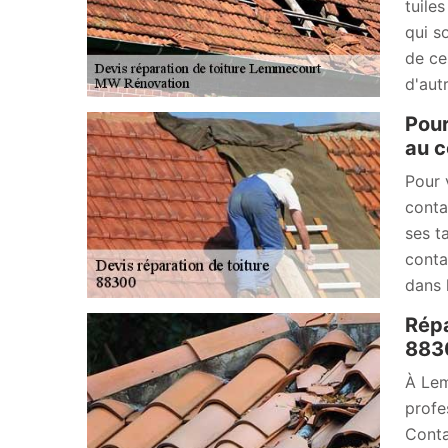
tuiles
qui s
de ce
d'autr
Pour
au c
Pour 
conta
ses ta
conta
dans 
Répa
883
À Lem
profe
Conta