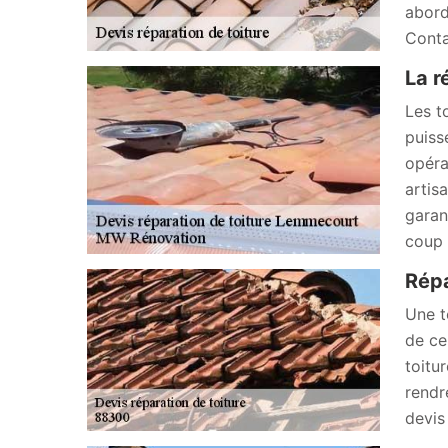
abord
Conta
La r
Les t
puiss
opéra
artis
garan
coup d
Répa
Une t
de ce
toitu
rendr
devis 