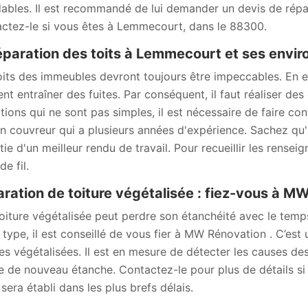
ables. Il est recommandé de lui demander un devis de répar
ctez-le si vous êtes à Lemmecourt, dans le 88300.
éparation des toits à Lemmecourt et ses envi
oits des immeubles devront toujours être impeccables. En ef
ent entraîner des fuites. Par conséquent, il faut réaliser de
tions qui ne sont pas simples, il est nécessaire de faire c
an couvreur qui a plusieurs années d'expérience. Sachez qu'
tie d'un meilleur rendu de travail. Pour recueillir les rense
e fil.
ration de toiture végétalisée : fiez-vous à M
oiture végétalisée peut perdre son étanchéité avec le temps
 type, il est conseillé de vous fier à MW Rénovation . C’est
res végétalisées. Il est en mesure de détecter les causes des
e de nouveau étanche. Contactez-le pour plus de détails s
sera établi dans les plus brefs délais.