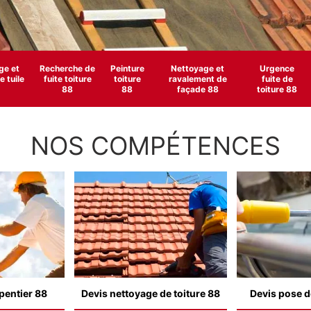
e et
Recherche de
Peinture
Nettoyage et
Urgence
 tuile
fuite toiture
toiture
ravalement de
fuite de
88
88
façade 88
toiture 88
NOS COMPÉTENCES
pentier 88
Devis nettoyage de toiture 88
Devis pose d