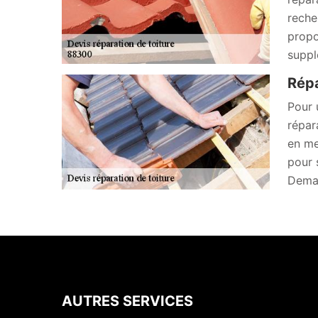
reche
propo
suppl
Répa
Pour 
répar
en me
pour 
Deman
AUTRES SERVICES