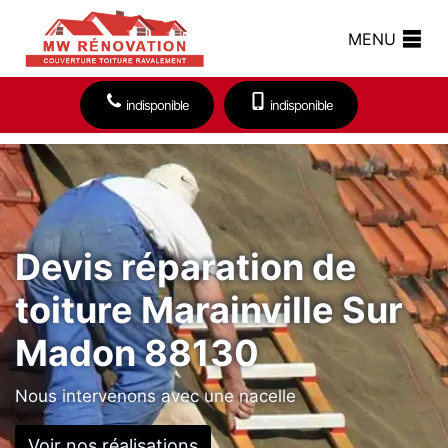
MENU
indisponible
indisponible
Devis réparation de
toiture Marainville Sur
Madon 88130
Nous intervenons avec une nacelle
Voir nos réalisations