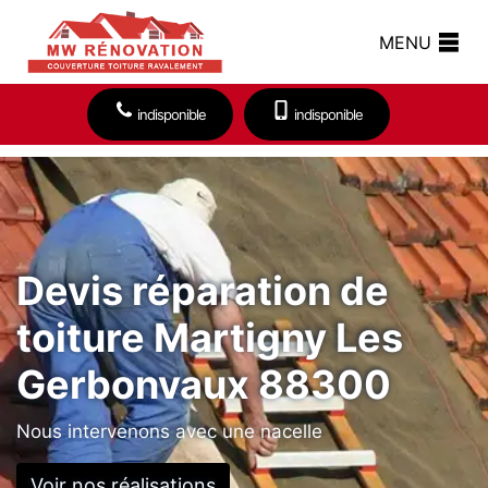
MENU
indisponible
indisponible
Devis réparation de
toiture Martigny Les
Gerbonvaux 88300
Nous intervenons avec une nacelle
Voir nos réalisations