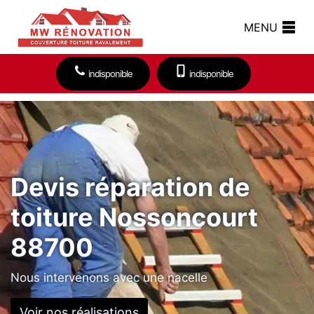
MENU
indisponible
indisponible
Devis réparation de
toiture Nossoncourt
88700
Nous intervenons avec une nacelle
Voir nos réalisations