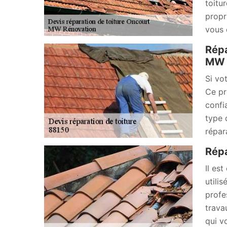
toitu
propri
vous 
Répa
MW 
Si vo
Ce pr
confi
type 
répar
Répa
Il es
utili
profe
trava
qui v