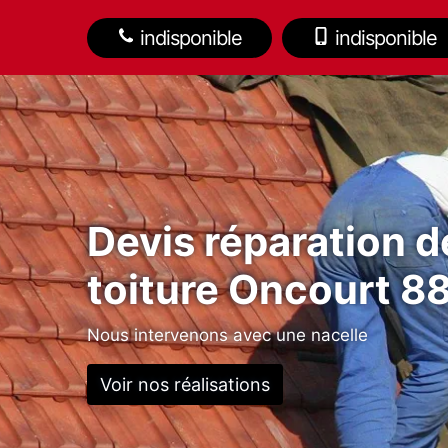
indisponible
indisponible
Devis réparation d
toiture Oncourt 8
Nous intervenons avec une nacelle
Voir nos réalisations