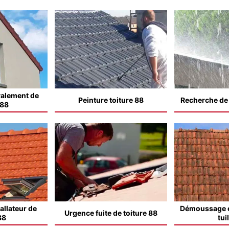
valement de
Peinture toiture 88
Recherche de f
 88
allateur de
Démoussage e
Urgence fuite de toiture 88
88
tui