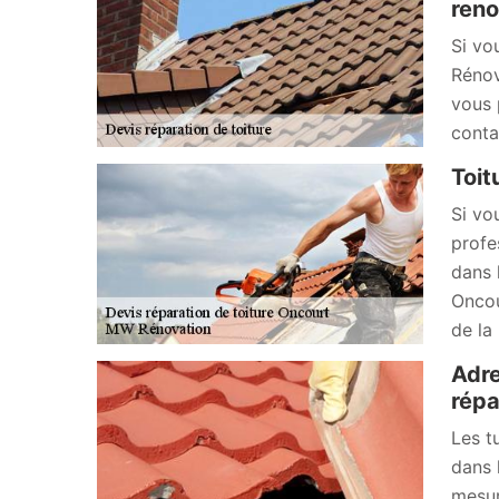
reno
Si vo
Rénov
vous 
conta
Toit
Si vo
profe
dans 
Oncou
de la
Adre
répa
Les t
dans 
mesur