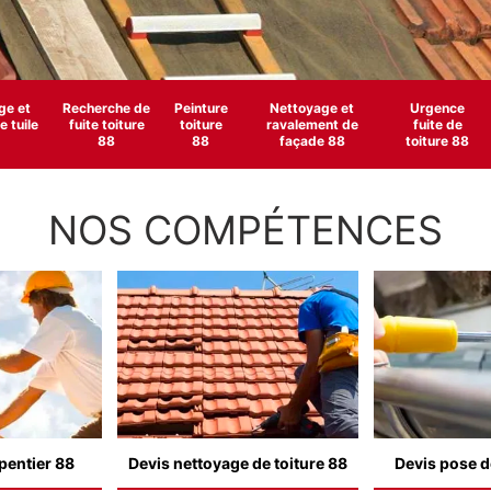
e et
Recherche de
Peinture
Nettoyage et
Urgence
 tuile
fuite toiture
toiture
ravalement de
fuite de
88
88
façade 88
toiture 88
NOS COMPÉTENCES
pentier 88
Devis nettoyage de toiture 88
Devis pose d