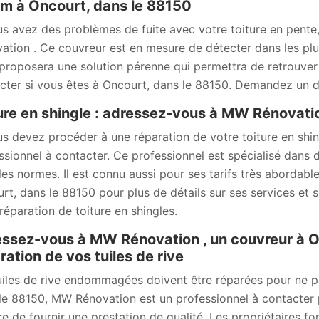
m à Oncourt, dans le 88150
us avez des problèmes de fuite avec votre toiture en pent
ation . Ce couvreur est en mesure de détecter dans les plus b
proposera une solution pérenne qui permettra de retrouver l’
cter si vous êtes à Oncourt, dans le 88150. Demandez un de
ure en shingle : adressez-vous à MW Rénovati
us devez procéder à une réparation de votre toiture en sh
ssionnel à contacter. Ce professionnel est spécialisé dans d
les normes. Il est connu aussi pour ses tarifs très abordable
rt, dans le 88150 pour plus de détails sur ses services et s
 réparation de toiture en shingles.
ssez-vous à MW Rénovation , un couvreur à O
ration de vos tuiles de rive
uiles de rive endommagées doivent être réparées pour ne p
le 88150, MW Rénovation est un professionnel à contacter pou
e de fournir une prestation de qualité. Les propriétaires font