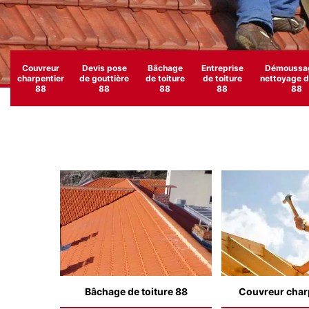
Couvreur
Devis pose
Bâchage
Entreprise
Démoussag
charpentier
de gouttière
de toiture
de toiture
nettoyage de
88
88
88
88
88
Bâchage de toiture 88
Couvreur char