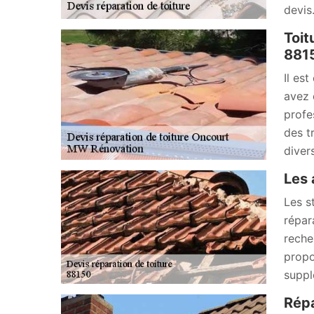
devis
Toit
881
Il es
avez 
profe
des t
diver
Les 
Les st
répar
reche
propo
suppl
Répa