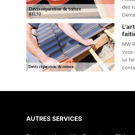
des t
Deman
L’ar
fait
MW Ré
vous 
lui f
conta
AUTRES SERVICES