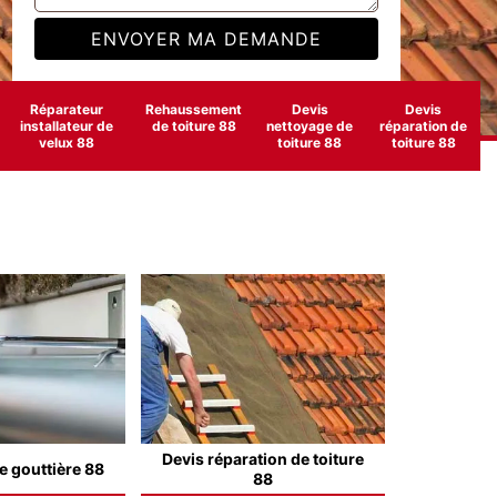
Réparateur
Rehaussement
Devis
Devis
installateur de
de toiture 88
nettoyage de
réparation de
velux 88
toiture 88
toiture 88
Devis réparation de toiture
e gouttière 88
88