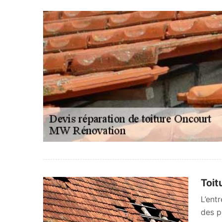
Toit
L’ent
des p