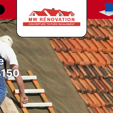
e
8150